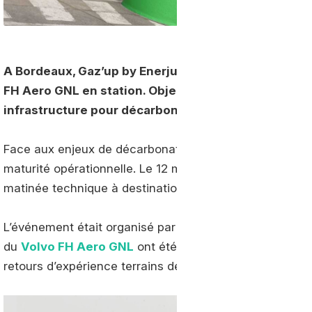
A Bordeaux, Gaz’up by Enerjump et Volvo Trucks on
FH Aero GNL en station. Objectif : mettre en avant l
infrastructure pour décarboner le transport routier.
Face aux enjeux de décarbonation du transport lourd, l
maturité opérationnelle. Le 12 mars dernier, la
station
matinée technique à destination des transporteurs des t
L’événement était organisé par Gaz’up et Volvo Trucks F
du
Volvo FH Aero GNL
ont été organisés avec des dém
retours d’expérience terrains de transporteurs déjà équ