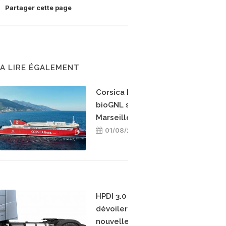
Partager cette page
A LIRE ÉGALEMENT
Corsica Linea teste le
bioGNL sur la ligne
Marseille-Bastia
01/08/2026
HPDI 3.0 : Cespira
dévoilera à l'IAA sa
nouvelle génération de