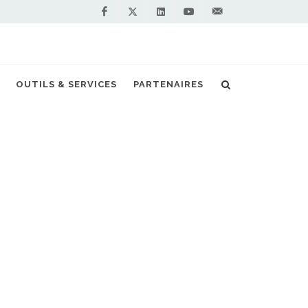
Facebook
Linkedin
Youtube
Contactez-
Twitter
nous !
e complète véhicule-énergie-infrastructure
OUTILS & SERVICES
PARTENAIRES
S PARTENAIRES PREMIUM