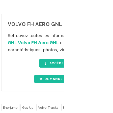
VOLVO FH AERO GNL : EN SAVOIR PLUS
Retrouvez toutes les informations sur
le poids-lou
GNL Volvo FH Aero GNL
dans notre dossier comple
caractéristiques, photos, vidéos etc...
ACCÉDER AU DOSSIER
DEMANDE D'INFORMATION
Enerjump
Gaz’Up
Volvo Trucks
France
Nouvelle-Aquitaine