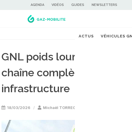
AGENDA
VIDÉOS
GUIDES
NEWSLETTERS
ACTUS
VÉHICULES G
GNL poids lourds : Volvo e
chaîne complète véhicule
infrastructure
18/03/2026
Michaël TORREGROSSA
Camion & utilit