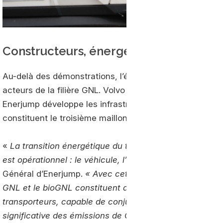
Constructeurs, énergéticiens et transp
Au-delà des démonstrations, l’événement illustrait égal
acteurs de la filière GNL. Volvo Trucks apporte la solu
Enerjump développe les infrastructures nécessaires à l’
constituent le troisième maillon, en intégrant ces solut
«
La transition énergétique du transport routier ne peu
est opérationnel : le véhicule, l’énergie et l’infrastructu
Général d’Enerjump.
« Avec cet essai en conditions ré
GNL et le bioGNL constituent aujourd’hui une solution
transporteurs, capable de conjuguer performance éco
significative des émissions de CO2
».