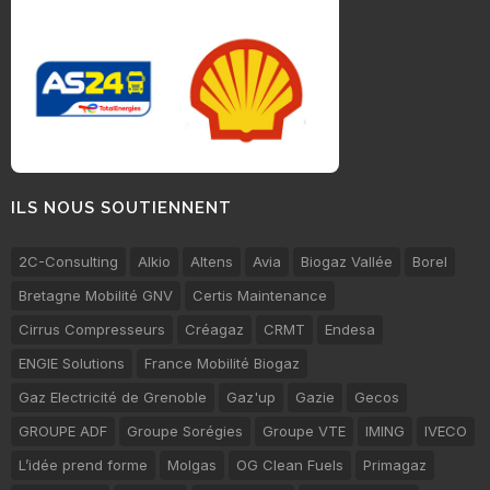
ILS NOUS SOUTIENNENT
2C-Consulting
Alkio
Altens
Avia
Biogaz Vallée
Borel
Bretagne Mobilité GNV
Certis Maintenance
Cirrus Compresseurs
Créagaz
CRMT
Endesa
ENGIE Solutions
France Mobilité Biogaz
Gaz Electricité de Grenoble
Gaz'up
Gazie
Gecos
GROUPE ADF
Groupe Sorégies
Groupe VTE
IMING
IVECO
L’idée prend forme
Molgas
OG Clean Fuels
Primagaz