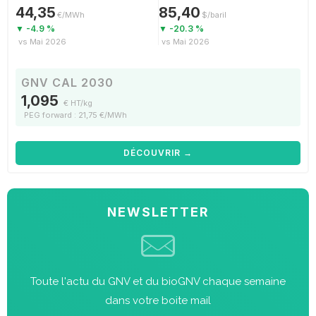
44,35
85,40
€/MWh
$/baril
▼ -4.9 %
▼ -20.3 %
vs Mai 2026
vs Mai 2026
GNV CAL 2030
1,095
€ HT/kg
PEG forward : 21,75 €/MWh
DÉCOUVRIR →
NEWSLETTER
Toute l'actu du GNV et du bioGNV chaque semaine
dans votre boite mail