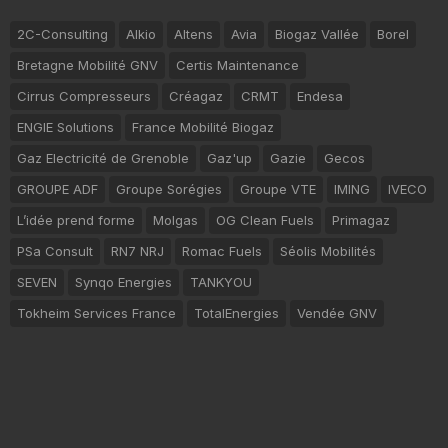
2C-Consulting
Alkio
Altens
Avia
Biogaz Vallée
Borel
Bretagne Mobilité GNV
Certis Maintenance
Cirrus Compresseurs
Créagaz
CRMT
Endesa
ENGIE Solutions
France Mobilité Biogaz
Gaz Electricité de Grenoble
Gaz'up
Gazie
Gecos
GROUPE ADF
Groupe Sorégies
Groupe VTE
IMING
IVECO
L’idée prend forme
Molgas
OG Clean Fuels
Primagaz
PSa Consult
RN7 NRJ
Romac Fuels
Séolis Mobilités
SEVEN
Synqo Energies
TANKYOU
Tokheim Services France
TotalEnergies
Vendée GNV