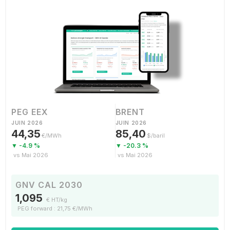
PEG EEX
BRENT
JUIN 2026
JUIN 2026
44,35
85,40
€/MWh
$/baril
▼ -4.9 %
▼ -20.3 %
vs Mai 2026
vs Mai 2026
GNV CAL 2030
1,095
€ HT/kg
PEG forward : 21,75 €/MWh