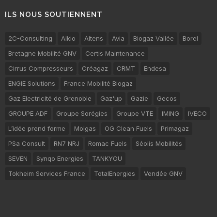
ILS NOUS SOUTIENNENT
2C-Consulting
Alkio
Altens
Avia
Biogaz Vallée
Borel
Bretagne Mobilité GNV
Certis Maintenance
Cirrus Compresseurs
Créagaz
CRMT
Endesa
ENGIE Solutions
France Mobilité Biogaz
Gaz Electricité de Grenoble
Gaz'up
Gazie
Gecos
GROUPE ADF
Groupe Sorégies
Groupe VTE
IMING
IVECO
L’idée prend forme
Molgas
OG Clean Fuels
Primagaz
PSa Consult
RN7 NRJ
Romac Fuels
Séolis Mobilités
SEVEN
Synqo Energies
TANKYOU
Tokheim Services France
TotalEnergies
Vendée GNV