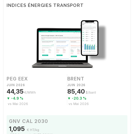
INDICES ÉNERGIES TRANSPORT
PEG EEX
BRENT
JUIN 2026
JUIN 2026
44,35
85,40
€/MWh
$/baril
▼ -4.9 %
▼ -20.3 %
vs Mai 2026
vs Mai 2026
GNV CAL 2030
1,095
€ HT/kg