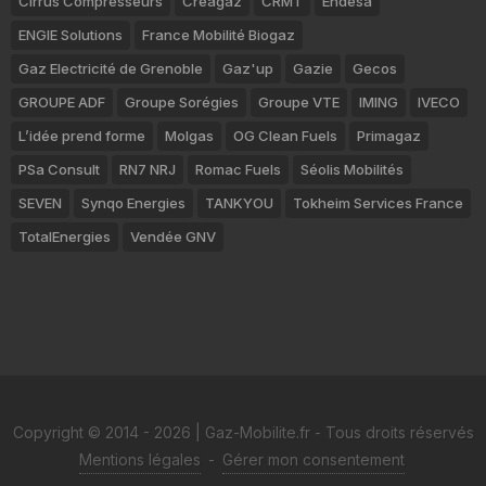
Cirrus Compresseurs
Créagaz
CRMT
Endesa
ENGIE Solutions
France Mobilité Biogaz
Gaz Electricité de Grenoble
Gaz'up
Gazie
Gecos
GROUPE ADF
Groupe Sorégies
Groupe VTE
IMING
IVECO
L’idée prend forme
Molgas
OG Clean Fuels
Primagaz
PSa Consult
RN7 NRJ
Romac Fuels
Séolis Mobilités
SEVEN
Synqo Energies
TANKYOU
Tokheim Services France
TotalEnergies
Vendée GNV
Copyright © 2014 - 2026 | Gaz-Mobilite.fr - Tous droits réservés
Mentions légales
-
Gérer mon consentement