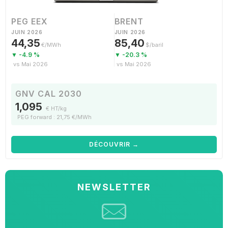
PEG EEX
BRENT
JUIN 2026
JUIN 2026
44,35
85,40
€/MWh
$/baril
▼ -4.9 %
▼ -20.3 %
vs Mai 2026
vs Mai 2026
GNV CAL 2030
1,095
€ HT/kg
PEG forward : 21,75 €/MWh
DÉCOUVRIR →
NEWSLETTER