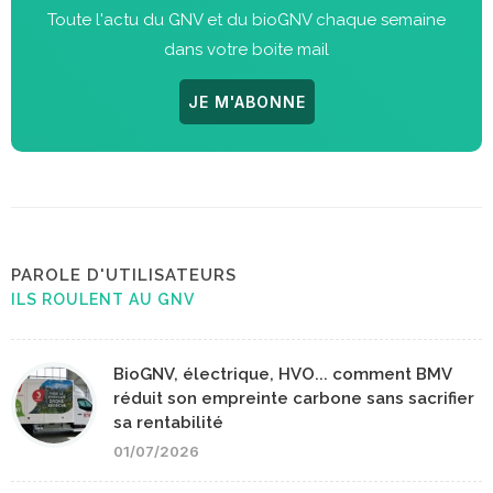
Toute l'actu du GNV et du bioGNV chaque semaine
dans votre boite mail
JE M'ABONNE
PAROLE D'UTILISATEURS
ILS ROULENT AU GNV
BioGNV, électrique, HVO... comment BMV
réduit son empreinte carbone sans sacrifier
sa rentabilité
01/07/2026