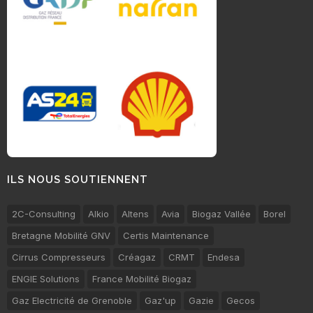
ILS NOUS SOUTIENNENT
2C-Consulting
Alkio
Altens
Avia
Biogaz Vallée
Borel
Bretagne Mobilité GNV
Certis Maintenance
Cirrus Compresseurs
Créagaz
CRMT
Endesa
ENGIE Solutions
France Mobilité Biogaz
Gaz Electricité de Grenoble
Gaz'up
Gazie
Gecos