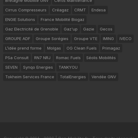
Bretagne Mobilité GNV
Certis Maintenance
Cirrus Compresseurs
Créagaz
CRMT
Endesa
ENGIE Solutions
France Mobilité Biogaz
Gaz Electricité de Grenoble
Gaz'up
Gazie
Gecos
GROUPE ADF
Groupe Sorégies
Groupe VTE
IMING
IVECO
L’idée prend forme
Molgas
OG Clean Fuels
Primagaz
PSa Consult
RN7 NRJ
Romac Fuels
Séolis Mobilités
SEVEN
Synqo Energies
TANKYOU
Tokheim Services France
TotalEnergies
Vendée GNV