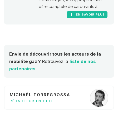
TotalEnergies, AS 24 propose une
offre complète de carburants à
destination des poids lourds. Le gaz
EN SAVOIR PLUS
naturel prend une place de choix
dans l’offre AS 24 afin
d’accompagner la transition
énergétique des professionnels de la
route, en France comme dans toute
l’Europe.
Envie de découvrir tous les acteurs de la
mobilité gaz ?
Retrouvez la
liste de nos
partenaires
.
MICHAËL TORREGROSSA
RÉDACTEUR EN CHEF