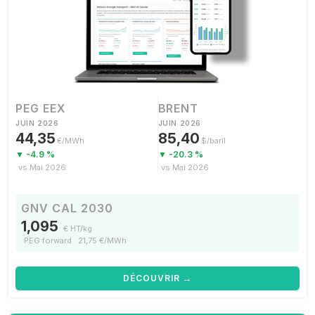
PEG EEX
BRENT
JUIN 2026
JUIN 2026
44,35
85,40
€/MWh
$/baril
▼ -4.9 %
▼ -20.3 %
vs Mai 2026
vs Mai 2026
GNV CAL 2030
1,095
€ HT/kg
PEG forward : 21,75 €/MWh
DÉCOUVRIR →