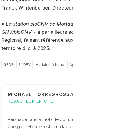
Franck Wintenberger, Directeur Territoires et Projets d’
«
La station bioGNV de Mortagne marque le début du ma
GNV/bioGNV
» a par ailleurs souligné Bruno Retailleau
Régional, faisant référence aux 7 stations publiques qu
territoire d’ici à 2025.
GRDF
SYDEV
Agribiométhane
Agricarbur
ADEME
France
MICHAËL TORREGROSSA
RÉDACTEUR EN CHEF
Persuadé que la mobilité du future sera multi-
énergies, Michaël est le rédacteur en chef et