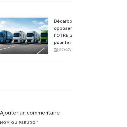
Décarboner sans
opposer les énergies :
l'OTRE prend position
pour le mix-énergétique
27/07/2026
Ajouter un commentaire
NOM OU PSEUDO *
EMAIL * (NE SERA PAS V