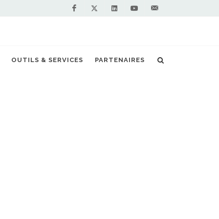
Facebook
Linkedin
Youtube
Contactez-
Twitter
nous !
ur la station bioGNV de Mortagne-sur-Sevre
OUTILS & SERVICES
PARTENAIRES
S PARTENAIRES PREMIUM