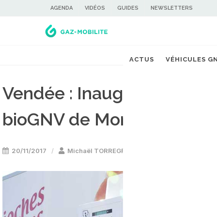
AGENDA
VIDÉOS
GUIDES
NEWSLETTERS
ACTUS
VÉHICULES G
Vendée : Inauguration offic
bioGNV de Mortagne-sur-
20/11/2017
Michaël TORREGROSSA
Stations GNV