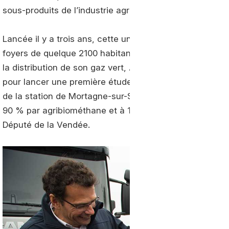
sous-produits de l’industrie agro-alimentaire.
Lancée il y a trois ans, cette unité de méthanisation se
foyers de quelque 2100 habitants pour leurs usages dom
la distribution de son gaz vert, Agribiométhane s’est ass
pour lancer une première étude en 2016 et lancer une n
de la station de Mortagne-sur-Sèvre. Baptisée Agribiom
90 % par agribiométhane et à 10 % par Vendée Energie
Député de la Vendée.