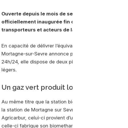
Ouverte depuis le mois de septembre, la station b
officiellement inaugurée fin octobre lors d’un évé
transporteurs et acteurs de la filière.
En capacité de délivrer l’équivalent d’un million de litre
Mortagne-sur-Sevre annonce pour alimenter jusqu’à 8 
24h/24, elle dispose de deux pistes réservées au poids-
légers.
Un gaz vert produit localement
Au même titre que la station bioGNV
récemment inaug
la station de Mortagne sur Sevre fait appel à un carbur
Agricarbur, celui-ci provient d’une unité de méthanisat
celle-ci fabrique son biomethane à partir d’effluents ag