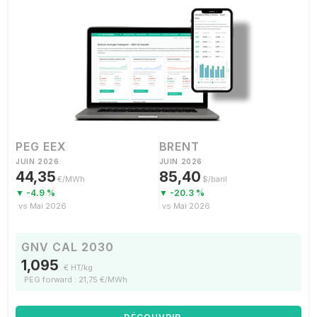
PEG EEX
BRENT
JUIN 2026
JUIN 2026
44,35
85,40
€/MWh
$/baril
▼ -4.9 %
▼ -20.3 %
vs Mai 2026
vs Mai 2026
GNV CAL 2030
1,095
€ HT/kg
PEG forward : 21,75 €/MWh