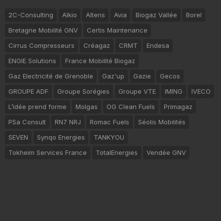
2C-Consulting
Alkio
Altens
Avia
Biogaz Vallée
Borel
Bretagne Mobilité GNV
Certis Maintenance
Cirrus Compresseurs
Créagaz
CRMT
Endesa
ENGIE Solutions
France Mobilité Biogaz
Gaz Electricité de Grenoble
Gaz'up
Gazie
Gecos
GROUPE ADF
Groupe Sorégies
Groupe VTE
IMING
IVECO
L’idée prend forme
Molgas
OG Clean Fuels
Primagaz
PSa Consult
RN7 NRJ
Romac Fuels
Séolis Mobilités
SEVEN
Synqo Energies
TANKYOU
Tokheim Services France
TotalEnergies
Vendée GNV