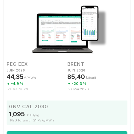
PEG EEX
BRENT
JUIN 2026
JUIN 2026
44,35
85,40
€/MWh
$/baril
▼ -4.9 %
▼ -20.3 %
vs Mai 2026
vs Mai 2026
GNV CAL 2030
1,095
€ HT/kg
PEG forward : 21,75 €/MWh