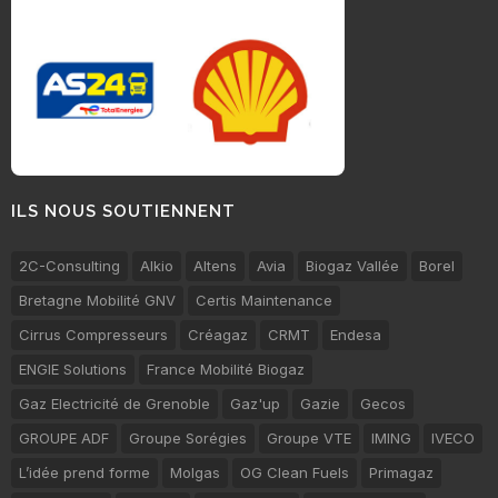
ILS NOUS SOUTIENNENT
2C-Consulting
Alkio
Altens
Avia
Biogaz Vallée
Borel
Bretagne Mobilité GNV
Certis Maintenance
Cirrus Compresseurs
Créagaz
CRMT
Endesa
ENGIE Solutions
France Mobilité Biogaz
Gaz Electricité de Grenoble
Gaz'up
Gazie
Gecos
GROUPE ADF
Groupe Sorégies
Groupe VTE
IMING
IVECO
L’idée prend forme
Molgas
OG Clean Fuels
Primagaz