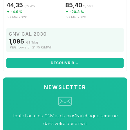
44,35
85,40
€/MWh
$/baril
▼ -4.9 %
▼ -20.3 %
vs Mai 2026
vs Mai 2026
GNV CAL 2030
1,095
€ HT/kg
PEG forward : 21,75 €/MWh
DÉCOUVRIR →
NEWSLETTER
Toute l'actu du GNV et du bioGNV chaque semaine
dans votre boite mail