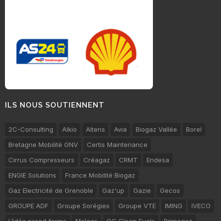
ILS NOUS SOUTIENNENT
2C-Consulting
Alkio
Altens
Avia
Biogaz Vallée
Borel
Bretagne Mobilité GNV
Certis Maintenance
Cirrus Compresseurs
Créagaz
CRMT
Endesa
ENGIE Solutions
France Mobilité Biogaz
Gaz Electricité de Grenoble
Gaz'up
Gazie
Gecos
GROUPE ADF
Groupe Sorégies
Groupe VTE
IMING
IVECO