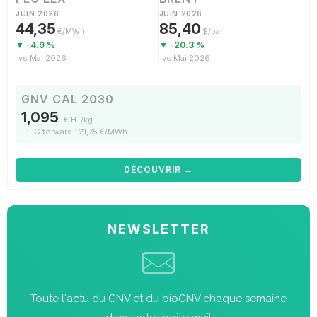
JUIN 2026
JUIN 2026
44,35
85,40
€/MWh
$/baril
▼ -4.9 %
▼ -20.3 %
vs Mai 2026
vs Mai 2026
GNV CAL 2030
1,095
€ HT/kg
PEG forward : 21,75 €/MWh
DÉCOUVRIR →
NEWSLETTER
Toute l'actu du GNV et du bioGNV chaque semaine