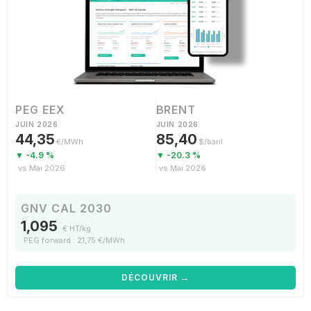
PEG EEX
BRENT
JUIN 2026
JUIN 2026
44,35
85,40
€/MWh
$/baril
▼ -4.9 %
▼ -20.3 %
vs Mai 2026
vs Mai 2026
GNV CAL 2030
1,095
€ HT/kg
PEG forward : 21,75 €/MWh
DÉCOUVRIR →