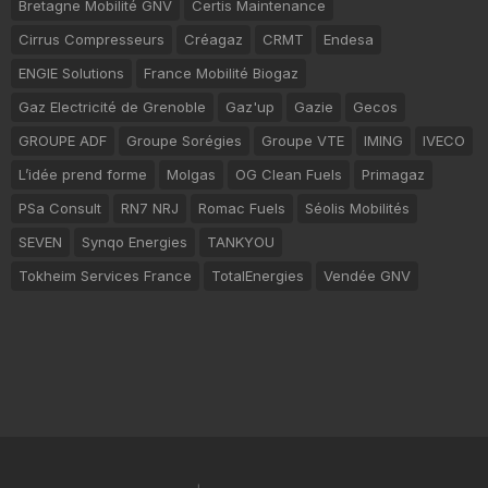
Bretagne Mobilité GNV
Certis Maintenance
Cirrus Compresseurs
Créagaz
CRMT
Endesa
ENGIE Solutions
France Mobilité Biogaz
Gaz Electricité de Grenoble
Gaz'up
Gazie
Gecos
GROUPE ADF
Groupe Sorégies
Groupe VTE
IMING
IVECO
L’idée prend forme
Molgas
OG Clean Fuels
Primagaz
PSa Consult
RN7 NRJ
Romac Fuels
Séolis Mobilités
SEVEN
Synqo Energies
TANKYOU
Tokheim Services France
TotalEnergies
Vendée GNV