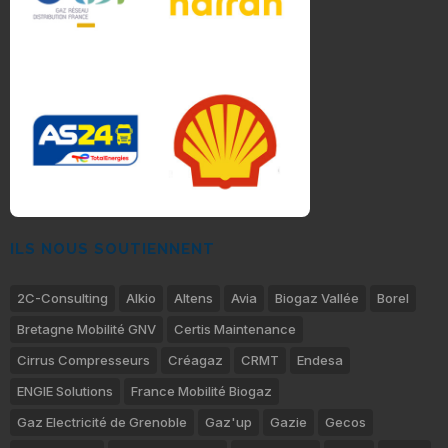
ILS NOUS SOUTIENNENT
2C-Consulting
Alkio
Altens
Avia
Biogaz Vallée
Borel
Bretagne Mobilité GNV
Certis Maintenance
Cirrus Compresseurs
Créagaz
CRMT
Endesa
ENGIE Solutions
France Mobilité Biogaz
Gaz Electricité de Grenoble
Gaz'up
Gazie
Gecos