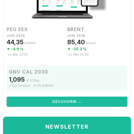
PEG EEX
BRENT
JUIN 2026
JUIN 2026
44,35
85,40
€/MWh
$/baril
▼ -4.9 %
▼ -20.3 %
vs Mai 2026
vs Mai 2026
GNV CAL 2030
1,095
€ HT/kg
PEG forward : 21,75 €/MWh
DÉCOUVRIR →
NEWSLETTER