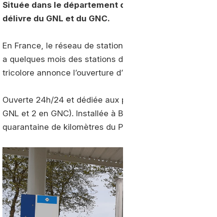
Située dans le département de l’Eure, en Normandie,
délivre du GNL et du GNC.
En France, le réseau de stations GNL d’Air Liquide avan
a quelques mois des stations de
Savigny
(89) et
d'Air
tricolore annonce l’ouverture d’une nouvelle station en
Ouverte 24h/24 et dédiée aux professionnels, la station
GNL et 2 en GNC). Installée à Beuzeville, dans le départ
quarantaine de kilomètres du Port du Havre par lequel 