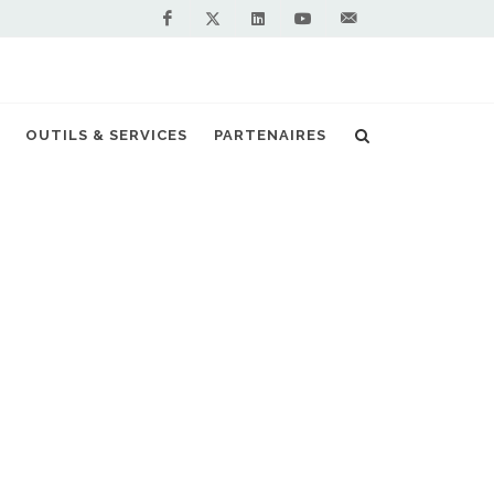
Facebook
Linkedin
Youtube
Contactez-
Twitter
nous !
iquide ouvre une station GNLC à Beuzeville
OUTILS & SERVICES
PARTENAIRES
S PARTENAIRES PREMIUM