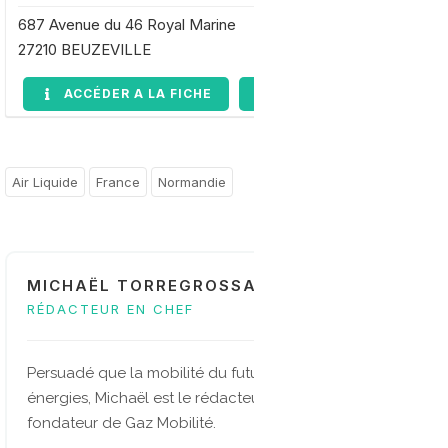
687 Avenue du 46 Royal Marine
27210 BEUZEVILLE
ACCÉDER A LA FICHE
DEMANDE D'INFORMAT
Air Liquide
France
Normandie
MICHAËL TORREGROSSA
RÉDACTEUR EN CHEF
Persuadé que la mobilité du future sera multi-
énergies, Michaël est le rédacteur en chef et
fondateur de Gaz Mobilité.