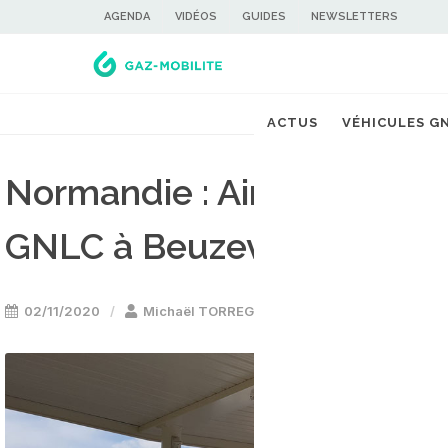
AGENDA
VIDÉOS
GUIDES
NEWSLETTERS
ACTUS
VÉHICULES G
Normandie : Air Liquide ou
GNLC à Beuzeville
02/11/2020
Michaël TORREGROSSA
Stations GNL