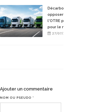
Décarboner sans
opposer les énergies :
l'OTRE prend position
pour le mix-énergétique
27/07/2026
Ajouter un commentaire
NOM OU PSEUDO *
EMAIL * (NE SERA PAS V