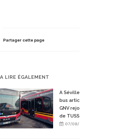
Partager cette page
A LIRE ÉGALEMENT
A Séville, dix nouveaux
bus articulés hybrides
GNV rejoignent la flotte
de TUSSAM
07/08/2026