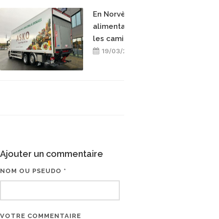
En Norvège, les invendus
alimentaires alimentent
les camions au biogaz
19/03/2026
Ajouter un commentaire
NOM OU PSEUDO *
EMAIL * (NE SERA PAS V
VOTRE COMMENTAIRE