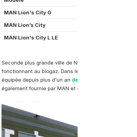
MAN Lion's City G
18 m
MAN Lion’s City
12 m
MAN Lion's City L LE
14.7 m
Seconde plus grande ville de Norvège, Bergen n’est pas
fonctionnant au biogaz. Dans le nord du pays, la muni
équipée depuis plus d'un an
de près de 200 bus fonct
également fournie par MAN et opérée par Tide Buss.