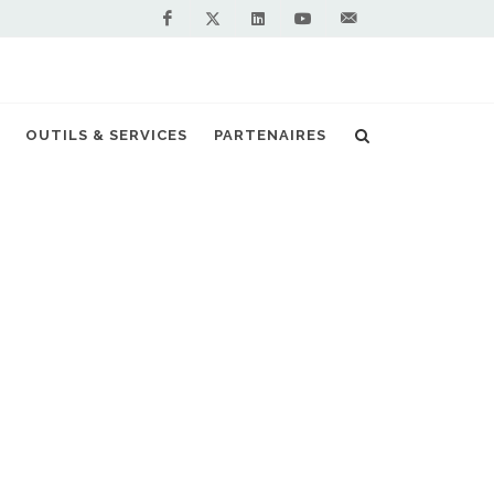
Facebook
Linkedin
Youtube
Contactez-
Twitter
nous !
ille de Bergen fait rouler ses bus au biogaz
OUTILS & SERVICES
PARTENAIRES
S PARTENAIRES PREMIUM