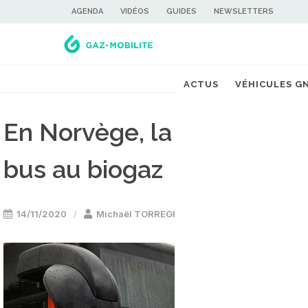
AGENDA
VIDÉOS
GUIDES
NEWSLETTERS
ACTUS
VÉHICULES G
En Norvège, la ville de Ber
bus au biogaz
14/11/2020
Michaël TORREGROSSA
Bus GNV