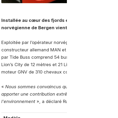
Installée au cœur des fjords et classée au patrimoin
norvégienne de Bergen vient de recevoir une flott
Exploitée par l’opérateur norvégien Tide Buss, cette fl
constructeur allemand MAN et desservira la ville de Ber
par Tide Buss comprend 54 bus articulés MAN Lion's Ci
Lion’s City de 12 mètres et 21 Lion’s City L de 14.7 m à
moteur GNV de 310 chevaux conforme à la norme Euro
«
Nous sommes convaincus que les bus urbains alimen
apporter une contribution extrêmement importante à d
l'environnement
», a déclaré Rudi Kuchta, responsable
Modèle
Longueur