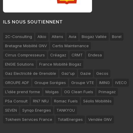
ILS NOUS SOUTIENNENT
2C-Consulting
Alkio
Altens
Avia
Biogaz Vallée
Borel
Bretagne Mobilité GNV
Certis Maintenance
Cirrus Compresseurs
Créagaz
CRMT
Endesa
ENGIE Solutions
France Mobilité Biogaz
Gaz Electricité de Grenoble
Gaz'up
Gazie
Gecos
GROUPE ADF
Groupe Sorégies
Groupe VTE
IMING
IVECO
L’idée prend forme
Molgas
OG Clean Fuels
Primagaz
PSa Consult
RN7 NRJ
Romac Fuels
Séolis Mobilités
SEVEN
Synqo Energies
TANKYOU
Tokheim Services France
TotalEnergies
Vendée GNV