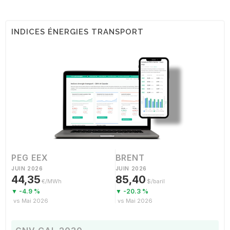
INDICES ÉNERGIES TRANSPORT
PEG EEX
BRENT
JUIN 2026
JUIN 2026
44,35
85,40
€/MWh
$/baril
▼ -4.9 %
▼ -20.3 %
vs Mai 2026
vs Mai 2026