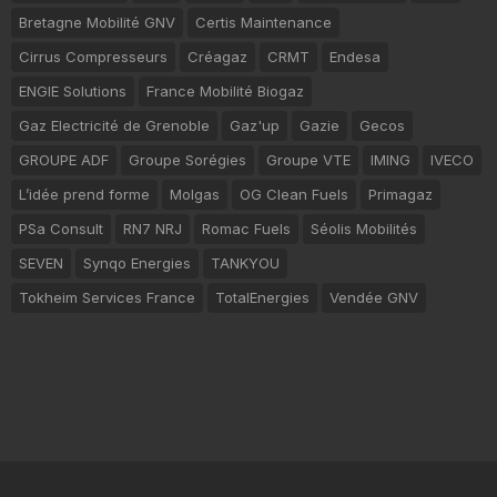
Bretagne Mobilité GNV
Certis Maintenance
Cirrus Compresseurs
Créagaz
CRMT
Endesa
ENGIE Solutions
France Mobilité Biogaz
Gaz Electricité de Grenoble
Gaz'up
Gazie
Gecos
GROUPE ADF
Groupe Sorégies
Groupe VTE
IMING
IVECO
L’idée prend forme
Molgas
OG Clean Fuels
Primagaz
PSa Consult
RN7 NRJ
Romac Fuels
Séolis Mobilités
SEVEN
Synqo Energies
TANKYOU
Tokheim Services France
TotalEnergies
Vendée GNV