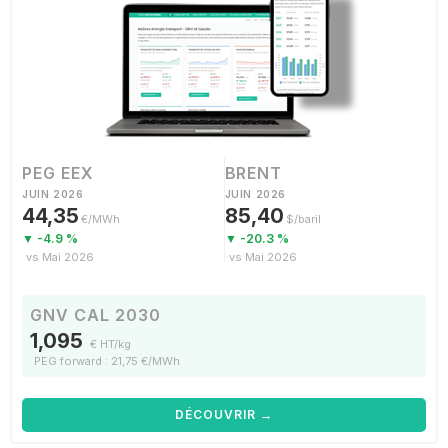
PEG EEX
BRENT
JUIN 2026
JUIN 2026
44,35
85,40
€/MWh
$/baril
▼ -4.9 %
▼ -20.3 %
vs Mai 2026
vs Mai 2026
GNV CAL 2030
1,095
€ HT/kg
PEG forward : 21,75 €/MWh
DÉCOUVRIR →