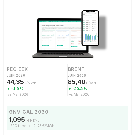
PEG EEX
BRENT
JUIN 2026
JUIN 2026
44,35
85,40
€/MWh
$/baril
▼ -4.9 %
▼ -20.3 %
vs Mai 2026
vs Mai 2026
GNV CAL 2030
1,095
€ HT/kg
PEG forward : 21,75 €/MWh