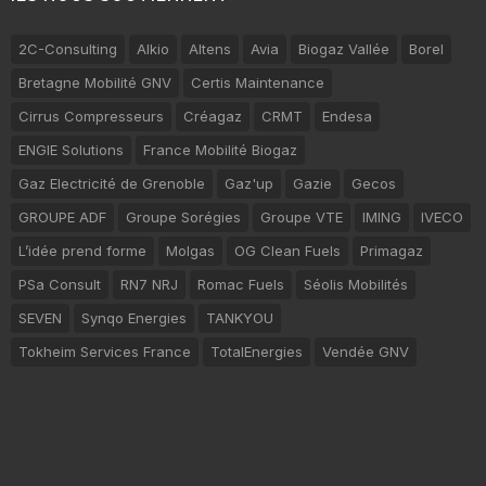
2C-Consulting
Alkio
Altens
Avia
Biogaz Vallée
Borel
Bretagne Mobilité GNV
Certis Maintenance
Cirrus Compresseurs
Créagaz
CRMT
Endesa
ENGIE Solutions
France Mobilité Biogaz
Gaz Electricité de Grenoble
Gaz'up
Gazie
Gecos
GROUPE ADF
Groupe Sorégies
Groupe VTE
IMING
IVECO
L’idée prend forme
Molgas
OG Clean Fuels
Primagaz
PSa Consult
RN7 NRJ
Romac Fuels
Séolis Mobilités
SEVEN
Synqo Energies
TANKYOU
Tokheim Services France
TotalEnergies
Vendée GNV