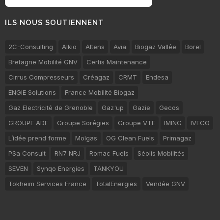
ILS NOUS SOUTIENNENT
2C-Consulting
Alkio
Altens
Avia
Biogaz Vallée
Borel
Bretagne Mobilité GNV
Certis Maintenance
Cirrus Compresseurs
Créagaz
CRMT
Endesa
ENGIE Solutions
France Mobilité Biogaz
Gaz Electricité de Grenoble
Gaz'up
Gazie
Gecos
GROUPE ADF
Groupe Sorégies
Groupe VTE
IMING
IVECO
L’idée prend forme
Molgas
OG Clean Fuels
Primagaz
PSa Consult
RN7 NRJ
Romac Fuels
Séolis Mobilités
SEVEN
Synqo Energies
TANKYOU
Tokheim Services France
TotalEnergies
Vendée GNV