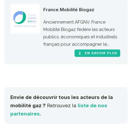
France Mobilité Biogaz
Anciennement AFGNV, France
Mobilité Biogaz fédère les acteurs
publics, économiques et industriels
français pour accompagner le
développement de l’usage carburant
EN SAVOIR PLUS
du gaz naturel et du biogaz en
France.
Envie de découvrir tous les acteurs de la
mobilité gaz ?
Retrouvez la
liste de nos
partenaires
.