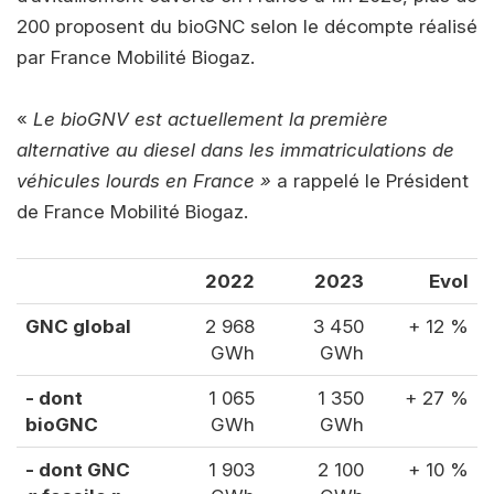
200 proposent du bioGNC selon le décompte réalisé
par France Mobilité Biogaz.
«
Le bioGNV est actuellement la première
alternative au diesel dans les immatriculations de
véhicules lourds en France »
a rappelé le Président
de France Mobilité Biogaz.
2022
2023
Evol
GNC global
2 968
3 450
+ 12 %
GWh
GWh
- dont
1 065
1 350
+ 27 %
bioGNC
GWh
GWh
- dont GNC
1 903
2 100
+ 10 %