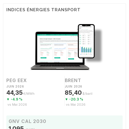
INDICES ÉNERGIES TRANSPORT
PEG EEX
BRENT
JUIN 2026
JUIN 2026
44,35
85,40
€/MWh
$/baril
▼ -4.9 %
▼ -20.3 %
vs Mai 2026
vs Mai 2026
GNV CAL 2030
1,095