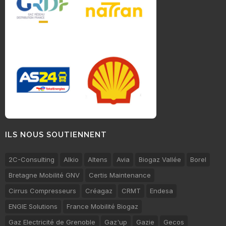
ILS NOUS SOUTIENNENT
2C-Consulting
Alkio
Altens
Avia
Biogaz Vallée
Borel
Bretagne Mobilité GNV
Certis Maintenance
Cirrus Compresseurs
Créagaz
CRMT
Endesa
ENGIE Solutions
France Mobilité Biogaz
Gaz Electricité de Grenoble
Gaz'up
Gazie
Gecos