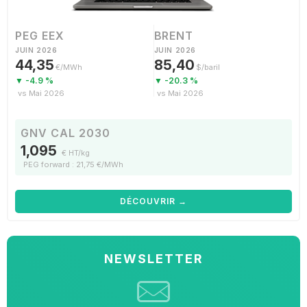
PEG EEX
BRENT
JUIN 2026
JUIN 2026
44,35
85,40
€/MWh
$/baril
▼ -4.9 %
▼ -20.3 %
vs Mai 2026
vs Mai 2026
GNV CAL 2030
1,095
€ HT/kg
PEG forward : 21,75 €/MWh
DÉCOUVRIR →
NEWSLETTER