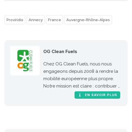
Proviridis
Annecy
France
Auvergne-Rhône-Alpes
OG Clean Fuels
Chez OG Clean Fuels, nous nous
engageons depuis 2008 à rendre la
mobilité européenne plus propre.
Notre mission est claire : contribuer à
une mobilité durable en Europe en
EN SAVOIR PLUS
proposant des carburants propres
pour le transport, abordables et
accessibles à tous, tout en ayant un
impact concret.