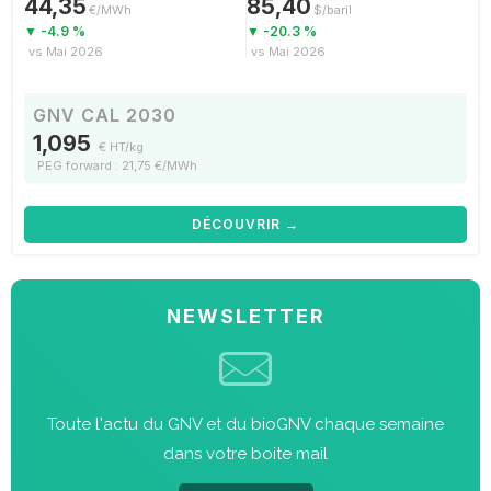
44,35
85,40
€/MWh
$/baril
▼ -4.9 %
▼ -20.3 %
vs Mai 2026
vs Mai 2026
GNV CAL 2030
1,095
€ HT/kg
PEG forward : 21,75 €/MWh
DÉCOUVRIR →
NEWSLETTER
Toute l'actu du GNV et du bioGNV chaque semaine
dans votre boite mail