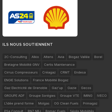
ILS NOUS SOUTIENNENT
2C-Consulting
Alkio
Altens
Avia
Biogaz Vallée
Borel
Bretagne Mobilité GNV
Certis Maintenance
Cirrus Compresseurs
Créagaz
CRMT
Endesa
ENGIE Solutions
France Mobilité Biogaz
Gaz Electricité de Grenoble
Gaz'up
Gazie
Gecos
GROUPE ADF
Groupe Sorégies
Groupe VTE
IMING
IVECO
L’idée prend forme
Molgas
OG Clean Fuels
Primagaz
PSa Consult
RN7 NRJ
Romac Fuels
Séolis Mobilités