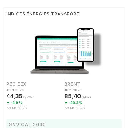
INDICES ÉNERGIES TRANSPORT
PEG EEX
BRENT
JUIN 2026
JUIN 2026
44,35
85,40
€/MWh
$/baril
▼ -4.9 %
▼ -20.3 %
vs Mai 2026
vs Mai 2026
GNV CAL 2030