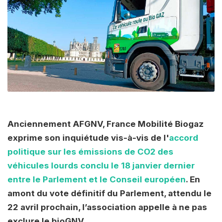
Anciennement AFGNV, France Mobilité Biogaz
exprime son inquiétude vis-à-vis de l'
accord
politique sur les émissions de CO2 des
véhicules lourds conclu le 18 janvier dernier
entre le Parlement et le Conseil européen
. En
amont du vote définitif du Parlement, attendu le
22 avril prochain, l’association appelle à ne pas
exclure le bioGNV.