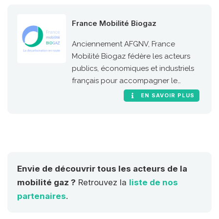
France Mobilité Biogaz
Anciennement AFGNV, France
Mobilité Biogaz fédère les acteurs
publics, économiques et industriels
français pour accompagner le
développement de l’usage carburant
EN SAVOIR PLUS
du gaz naturel et du biogaz en
France.
Envie de découvrir tous les acteurs de la
mobilité gaz ?
Retrouvez la
liste de nos
partenaires
.