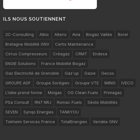
ILS NOUS SOUTIENNENT
2C-Consulting
Alkio
Altens
Avia
Biogaz Vallée
Borel
Bretagne Mobilité GNV
Certis Maintenance
Cirrus Compresseurs
Créagaz
CRMT
Endesa
ENGIE Solutions
France Mobilité Biogaz
Gaz Electricité de Grenoble
Gaz'up
Gazie
Gecos
GROUPE ADF
Groupe Sorégies
Groupe VTE
IMING
IVECO
L’idée prend forme
Molgas
OG Clean Fuels
Primagaz
PSa Consult
RN7 NRJ
Romac Fuels
Séolis Mobilités
SEVEN
Synqo Energies
TANKYOU
Tokheim Services France
TotalEnergies
Vendée GNV