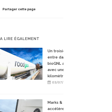
Partager cette page
A LIRE ÉGALEMENT
Un troisième opérateur
entre dans la course au
bioGNL au Royaume-Uni,
avec une offre au
kilomètre parcouru
03/07/2026
Marks & Spencer
accélère sur le bioGNV