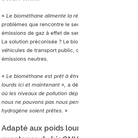
«
Le biométhane alimente la révolution des transports.
problèmes que rencontre le secteur des transports au 
émissions de gaz à effet de serre du pays, dont un cin
La solution préconisée ? Le bioGNV, qui fournit une alte
véhicules de transport public, disponible immédiateme
émissions neutres.
«
Le biométhane est prêt à être produit et utilisé, et p
lourds ici et maintenant »,
a déclaré Charlotte Morton, 
où les niveaux de pollution dépassent les directives d
nous ne pouvons pas nous permettre d'attendre 15 à 20
hydrogène soient prêtes.
»
Adapté aux poids lourds, propre et pe