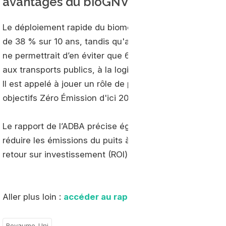
avantages du bioGNV
Le déploiement rapide du biométhane pour les poids lou
de 38 % sur 10 ans, tandis qu'attendre la fabrication d
ne permettrait d’en éviter que 6 % sur la même périod
aux transports publics, à la logistique longue distance 
Il est appelé à jouer un rôle de plus en plus crucial po
objectifs Zéro Émission d'ici 2030.
Le rapport de l’ADBA précise également que l'alimenta
réduire les émissions du puits à la roue de 80 % par km
retour sur investissement (ROI) pour les opérateurs de f
Aller plus loin :
accéder au rapport
Royaume-Uni