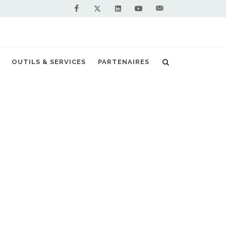
Facebook
Linkedin
Youtube
Contactez-
Twitter
nous !
bioGNV pour décarboner le transport lourd
OUTILS & SERVICES
PARTENAIRES
S PARTENAIRES PREMIUM