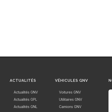
ACTUALITÉS
VÉHICULES GNV
N
Actualités GNV
Voitures GNV
Actualités GPL
Utilitaires GNV
Actualités GNL
Camions GNV