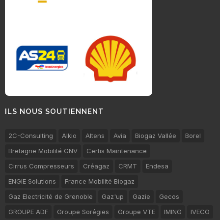
ILS NOUS SOUTIENNENT
2C-Consulting
Alkio
Altens
Avia
Biogaz Vallée
Borel
Bretagne Mobilité GNV
Certis Maintenance
Cirrus Compresseurs
Créagaz
CRMT
Endesa
ENGIE Solutions
France Mobilité Biogaz
Gaz Electricité de Grenoble
Gaz'up
Gazie
Gecos
GROUPE ADF
Groupe Sorégies
Groupe VTE
IMING
IVECO