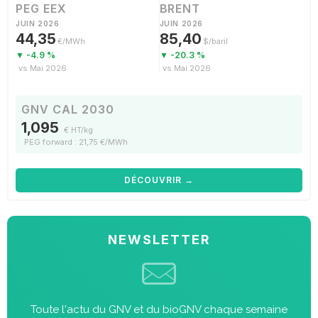
PEG EEX
BRENT
JUIN 2026
JUIN 2026
44,35
85,40
€/MWh
$/baril
▼ -4.9 %
▼ -20.3 %
vs Mai 2026
vs Mai 2026
GNV CAL 2030
1,095
€ HT/kg
PEG forward : 21,75 €/MWh
DÉCOUVRIR →
NEWSLETTER
Toute l'actu du GNV et du bioGNV chaque semaine