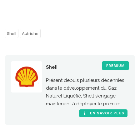
Shell
Autriche
PREMIUM
Shell
Présent depuis plusieurs décennies
dans le développement du Gaz
Naturel Liquéfié, Shell s'engage
maintenant à déployer le premier
réseau européen de stations GNV le
EN SAVOIR PLUS
long des grandes routes et
autoroutes de l'Union Européenne
(RTE-T, réseaux transeuropéens de