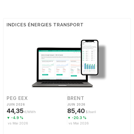
INDICES ÉNERGIES TRANSPORT
PEG EEX
BRENT
JUIN 2026
JUIN 2026
44,35
85,40
€/MWh
$/baril
▼ -4.9 %
▼ -20.3 %
vs Mai 2026
vs Mai 2026