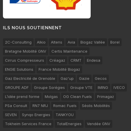
ILS NOUS SOUTIENNENT
2C-Consulting
Alkio
Altens
Avia
Biogaz Vallée
Borel
Bretagne Mobilité GNV
Certis Maintenance
Cirrus Compresseurs
Créagaz
CRMT
Endesa
ENGIE Solutions
France Mobilité Biogaz
Gaz Electricité de Grenoble
Gaz'up
Gazie
Gecos
GROUPE ADF
Groupe Sorégies
Groupe VTE
IMING
IVECO
L’idée prend forme
Molgas
OG Clean Fuels
Primagaz
PSa Consult
RN7 NRJ
Romac Fuels
Séolis Mobilités
SEVEN
Synqo Energies
TANKYOU
Tokheim Services France
TotalEnergies
Vendée GNV