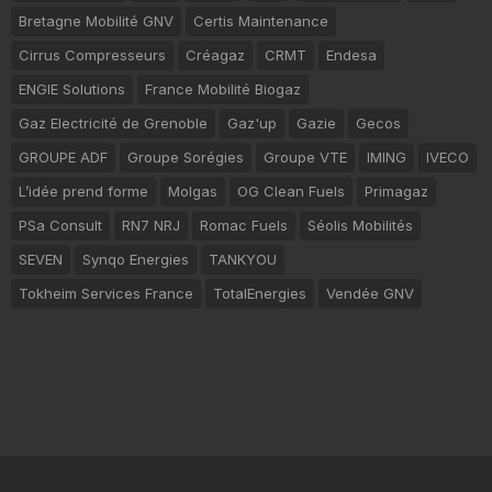
Bretagne Mobilité GNV
Certis Maintenance
Cirrus Compresseurs
Créagaz
CRMT
Endesa
ENGIE Solutions
France Mobilité Biogaz
Gaz Electricité de Grenoble
Gaz'up
Gazie
Gecos
GROUPE ADF
Groupe Sorégies
Groupe VTE
IMING
IVECO
L’idée prend forme
Molgas
OG Clean Fuels
Primagaz
PSa Consult
RN7 NRJ
Romac Fuels
Séolis Mobilités
SEVEN
Synqo Energies
TANKYOU
Tokheim Services France
TotalEnergies
Vendée GNV