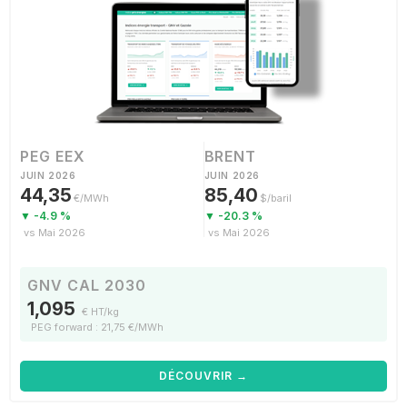
PEG EEX
BRENT
JUIN 2026
JUIN 2026
44,35
85,40
€/MWh
$/baril
▼ -4.9 %
▼ -20.3 %
vs Mai 2026
vs Mai 2026
GNV CAL 2030
1,095
€ HT/kg
PEG forward : 21,75 €/MWh
DÉCOUVRIR →