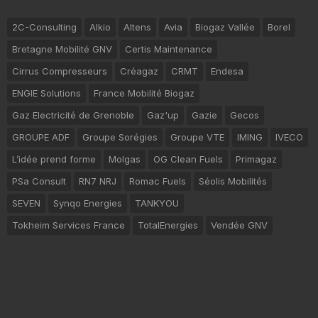
2C-Consulting
Alkio
Altens
Avia
Biogaz Vallée
Borel
Bretagne Mobilité GNV
Certis Maintenance
Cirrus Compresseurs
Créagaz
CRMT
Endesa
ENGIE Solutions
France Mobilité Biogaz
Gaz Electricité de Grenoble
Gaz'up
Gazie
Gecos
GROUPE ADF
Groupe Sorégies
Groupe VTE
IMING
IVECO
L’idée prend forme
Molgas
OG Clean Fuels
Primagaz
PSa Consult
RN7 NRJ
Romac Fuels
Séolis Mobilités
SEVEN
Synqo Energies
TANKYOU
Tokheim Services France
TotalEnergies
Vendée GNV