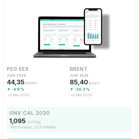
PEG EEX
BRENT
JUIN 2026
JUIN 2026
44,35
85,40
€/MWh
$/baril
▼ -4.9 %
▼ -20.3 %
vs Mai 2026
vs Mai 2026
GNV CAL 2030
1,095
€ HT/kg
PEG forward : 21,75 €/MWh