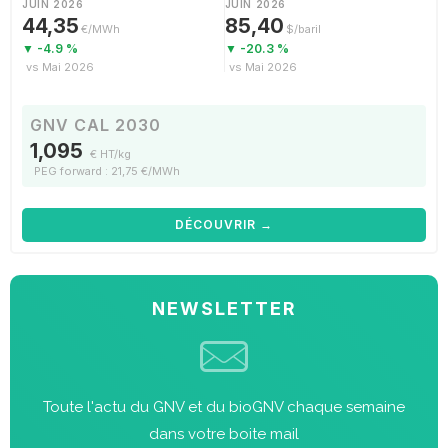
JUIN 2026
JUIN 2026
44,35
85,40
€/MWh
$/baril
▼ -4.9 %
▼ -20.3 %
vs Mai 2026
vs Mai 2026
GNV CAL 2030
1,095
€ HT/kg
PEG forward : 21,75 €/MWh
DÉCOUVRIR →
NEWSLETTER
Toute l'actu du GNV et du bioGNV chaque semaine
dans votre boite mail