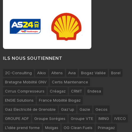
ILS NOUS SOUTIENNENT
2C-Consulting
Alkio
Altens
Avia
Biogaz Vallée
Borel
Bretagne Mobilité GNV
Certis Maintenance
Cirrus Compresseurs
Créagaz
CRMT
Endesa
ENGIE Solutions
France Mobilité Biogaz
Gaz Electricité de Grenoble
Gaz'up
Gazie
Gecos
GROUPE ADF
Groupe Sorégies
Groupe VTE
IMING
IVECO
L’idée prend forme
Molgas
OG Clean Fuels
Primagaz