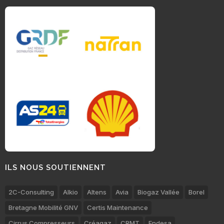
ILS NOUS SOUTIENNENT
2C-Consulting
Alkio
Altens
Avia
Biogaz Vallée
Borel
Bretagne Mobilité GNV
Certis Maintenance
Cirrus Compresseurs
Créagaz
CRMT
Endesa