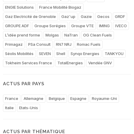
ENGIE Solutions
France Mobilité Biogaz
Gaz Electricité de Grenoble
Gaz'up
Gazie
Gecos
GRDF
GROUPE ADF
Groupe Sorégies
Groupe VTE
IMING
IVECO
L’idée prend forme
Molgas
NaTran
OG Clean Fuels
Primagaz
PSa Consult
RN7 NRJ
Romac Fuels
Séolis Mobilités
SEVEN
Shell
Synqo Energies
TANKYOU
Tokheim Services France
TotalEnergies
Vendée GNV
ACTUS PAR PAYS
France
Allemagne
Belgique
Espagne
Royaume-Uni
Italie
Etats-Unis
ACTUS PAR THÉMATIQUE