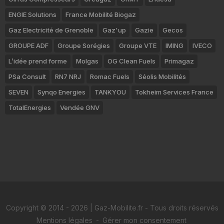
ENGIE Solutions
France Mobilité Biogaz
Gaz Electricité de Grenoble
Gaz'up
Gazie
Gecos
GROUPE ADF
Groupe Sorégies
Groupe VTE
IMING
IVECO
L’idée prend forme
Molgas
OG Clean Fuels
Primagaz
PSa Consult
RN7 NRJ
Romac Fuels
Séolis Mobilités
SEVEN
Synqo Energies
TANKYOU
Tokheim Services France
TotalEnergies
Vendée GNV
Copyright © 2014 - 2026 | Gaz-Mobilite.fr - Tous droits réservés
Mentions légales
-
Gérer mon consentement