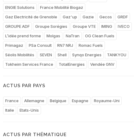
ENGIE Solutions
France Mobilité Biogaz
Gaz Electricité de Grenoble
Gaz'up
Gazie
Gecos
GRDF
GROUPE ADF
Groupe Sorégies
Groupe VTE
IMING
IVECO
L’idée prend forme
Molgas
NaTran
OG Clean Fuels
Primagaz
PSa Consult
RN7 NRJ
Romac Fuels
Séolis Mobilités
SEVEN
Shell
Synqo Energies
TANKYOU
Tokheim Services France
TotalEnergies
Vendée GNV
ACTUS PAR PAYS
France
Allemagne
Belgique
Espagne
Royaume-Uni
Italie
Etats-Unis
ACTUS PAR THÉMATIQUE