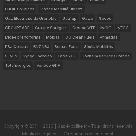
ENGIE Solutions
France Mobilité Biogaz
Gaz Electricité de Grenoble
Gaz'up
Gazie
Gecos
GROUPE ADF
Groupe Sorégies
Groupe VTE
IMING
IVECO
L’idée prend forme
Molgas
OG Clean Fuels
Primagaz
PSa Consult
RN7 NRJ
Romac Fuels
Séolis Mobilités
SEVEN
Synqo Energies
TANKYOU
Tokheim Services France
TotalEnergies
Vendée GNV
Copyright © 2014 - 2026 | Gaz-Mobilite.fr - Tous droits réservés
Mentions légales
-
Gérer mon consentement