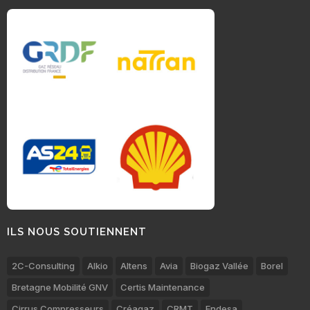
ILS NOUS SOUTIENNENT
2C-Consulting
Alkio
Altens
Avia
Biogaz Vallée
Borel
Bretagne Mobilité GNV
Certis Maintenance
Cirrus Compresseurs
Créagaz
CRMT
Endesa