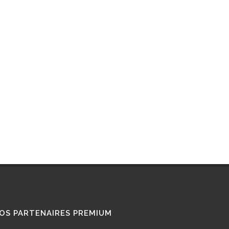
RETROFIT
STATIONS GNL
STATIONS GNV
TÉMOIGNAGES
UTILISATEURS
TRAIN GNV
TRANSPORT MARITIME
VOITURE GNV
VOITURE GPL
OS PARTENAIRES PREMIUM