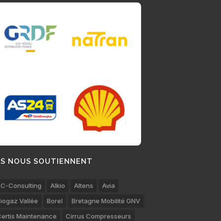
LS NOUS SOUTIENNENT
C-Consulting
Alkio
Altens
Avia
iogaz Vallée
Borel
Bretagne Mobilité GNV
ertis Maintenance
Cirrus Compresseurs