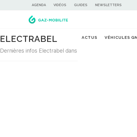
AGENDA
VIDÉOS
GUIDES
NEWSLETTERS
ELECTRABEL
ACTUS
VÉHICULES G
Dernières infos Electrabel dans la filière du gaz carbura
Désolé ! Aucune actualité ne correspond à cette demande...