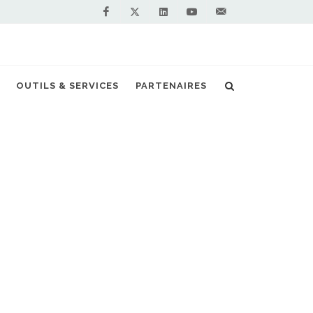
Facebook
Linkedin
Youtube
Contactez-
Twitter
nous !
OUTILS & SERVICES
PARTENAIRES
Accueil
Actualités
Electrabel
NOS PARTENAIRES
PREMIUM