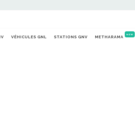
NEW
NV
VÉHICULES GNL
STATIONS GNV
METHARAMA
nt