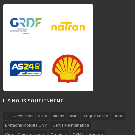
ILS NOUS SOUTIENNENT
2C-Consulting
Alkio
Altens
Avia
Biogaz Vallée
Borel
Bretagne Mobilité GNV
Certis Maintenance
Cirrus Compresseurs
Créagaz
CRMT
Endesa