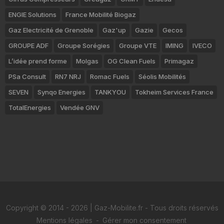
ENGIE Solutions
France Mobilité Biogaz
Gaz Electricité de Grenoble
Gaz'up
Gazie
Gecos
GROUPE ADF
Groupe Sorégies
Groupe VTE
IMING
IVECO
L’idée prend forme
Molgas
OG Clean Fuels
Primagaz
PSa Consult
RN7 NRJ
Romac Fuels
Séolis Mobilités
SEVEN
Synqo Energies
TANKYOU
Tokheim Services France
TotalEnergies
Vendée GNV
Copyright © 2014 - 2026 | Gaz-Mobilite.fr - Tous droits réservés
Mentions légales
-
Gérer mon consentement