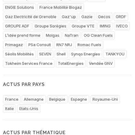
ENGIE Solutions
France Mobilité Biogaz
Gaz Electricité de Grenoble
Gaz'up
Gazie
Gecos
GRDF
GROUPE ADF
Groupe Sorégies
Groupe VTE
IMING
IVECO
L’idée prend forme
Molgas
NaTran
OG Clean Fuels
Primagaz
PSa Consult
RN7 NRJ
Romac Fuels
Séolis Mobilités
SEVEN
Shell
Synqo Energies
TANKYOU
Tokheim Services France
TotalEnergies
Vendée GNV
ACTUS PAR PAYS
France
Allemagne
Belgique
Espagne
Royaume-Uni
Italie
Etats-Unis
ACTUS PAR THÉMATIQUE