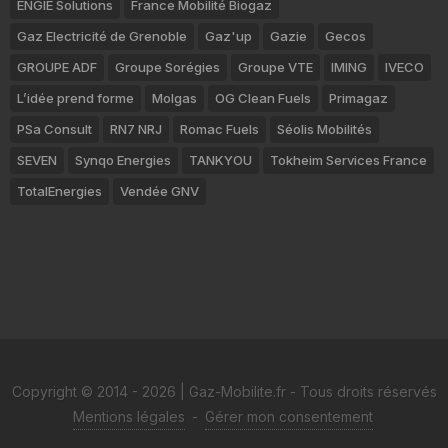
ENGIE Solutions
France Mobilité Biogaz
Gaz Electricité de Grenoble
Gaz'up
Gazie
Gecos
GROUPE ADF
Groupe Sorégies
Groupe VTE
IMING
IVECO
L’idée prend forme
Molgas
OG Clean Fuels
Primagaz
PSa Consult
RN7 NRJ
Romac Fuels
Séolis Mobilités
SEVEN
Synqo Energies
TANKYOU
Tokheim Services France
TotalEnergies
Vendée GNV
Copyright © 2014 - 2026 | Gaz-Mobilite.fr - Tous droits réservés
Mentions légales
-
Gérer mon consentement