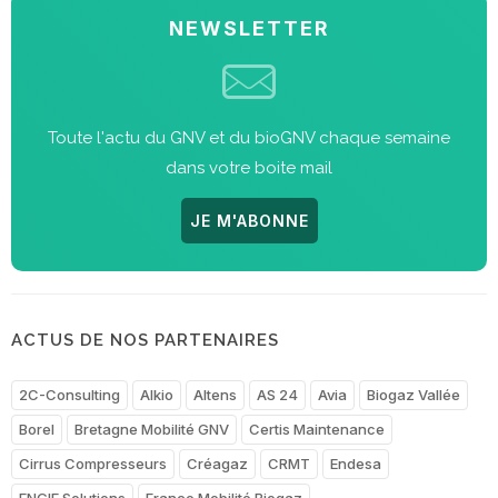
NEWSLETTER
Toute l'actu du GNV et du bioGNV chaque semaine
dans votre boite mail
JE M'ABONNE
ACTUS DE NOS PARTENAIRES
2C-Consulting
Alkio
Altens
AS 24
Avia
Biogaz Vallée
Borel
Bretagne Mobilité GNV
Certis Maintenance
Cirrus Compresseurs
Créagaz
CRMT
Endesa
ENGIE Solutions
France Mobilité Biogaz