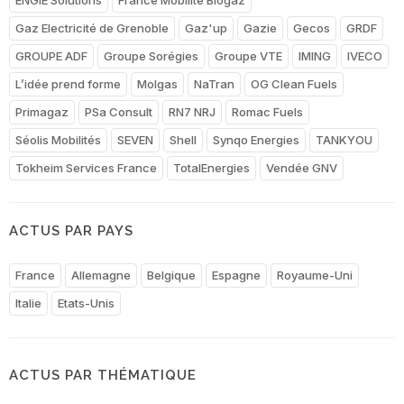
Gaz Electricité de Grenoble
Gaz'up
Gazie
Gecos
GRDF
GROUPE ADF
Groupe Sorégies
Groupe VTE
IMING
IVECO
L’idée prend forme
Molgas
NaTran
OG Clean Fuels
Primagaz
PSa Consult
RN7 NRJ
Romac Fuels
Séolis Mobilités
SEVEN
Shell
Synqo Energies
TANKYOU
Tokheim Services France
TotalEnergies
Vendée GNV
ACTUS PAR PAYS
France
Allemagne
Belgique
Espagne
Royaume-Uni
Italie
Etats-Unis
ACTUS PAR THÉMATIQUE