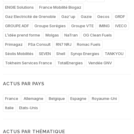
ENGIE Solutions
France Mobilité Biogaz
Gaz Electricité de Grenoble
Gaz'up
Gazie
Gecos
GRDF
GROUPE ADF
Groupe Sorégies
Groupe VTE
IMING
IVECO
L’idée prend forme
Molgas
NaTran
OG Clean Fuels
Primagaz
PSa Consult
RN7 NRJ
Romac Fuels
Séolis Mobilités
SEVEN
Shell
Synqo Energies
TANKYOU
Tokheim Services France
TotalEnergies
Vendée GNV
ACTUS PAR PAYS
France
Allemagne
Belgique
Espagne
Royaume-Uni
Italie
Etats-Unis
ACTUS PAR THÉMATIQUE