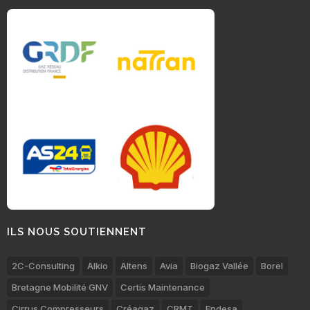
ILS NOUS SOUTIENNENT
2C-Consulting
Alkio
Altens
Avia
Biogaz Vallée
Borel
Bretagne Mobilité GNV
Certis Maintenance
Cirrus Compresseurs
Créagaz
CRMT
Endesa