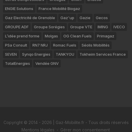
ENGIE Solutions
France Mobilité Biogaz
Gaz Electricité de Grenoble
Gaz'up
Gazie
Gecos
GROUPE ADF
Groupe Sorégies
Groupe VTE
IMING
IVECO
L’idée prend forme
Molgas
OG Clean Fuels
Primagaz
PSa Consult
RN7 NRJ
Romac Fuels
Séolis Mobilités
SEVEN
Synqo Energies
TANKYOU
Tokheim Services France
TotalEnergies
Vendée GNV
Copyright © 2014 - 2026 | Gaz-Mobilite.fr - Tous droits réservés
Mentions légales
-
Gérer mon consentement