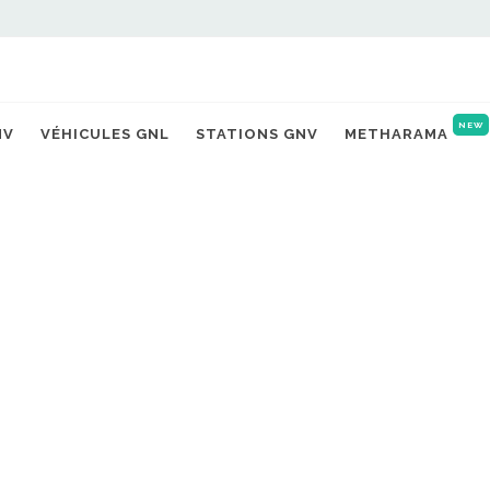
NEW
NV
VÉHICULES GNL
STATIONS GNV
METHARAMA
Ac
 gaz carburant