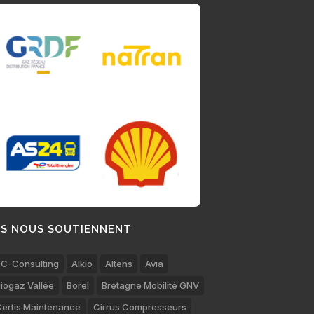
LS NOUS SOUTIENNENT
C-Consulting
Alkio
Altens
Avia
iogaz Vallée
Borel
Bretagne Mobilité GNV
ertis Maintenance
Cirrus Compresseurs