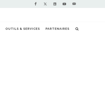
Facebook
Linkedin
Youtube
Contactez-
Twitter
nous !
OUTILS & SERVICES
PARTENAIRES
cueil
Actualités
Iveco Eurocargo GNV
NOS PARTENAIRES
PREMIUM