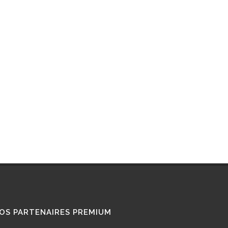
RETROFIT
STATIONS GNL
STATIONS GNV
TÉMOIGNAGES
UTILISATEURS
TRAIN GNV
TRANSPORT MARITIME
VOITURE GNV
VOITURE GPL
OS PARTENAIRES PREMIUM