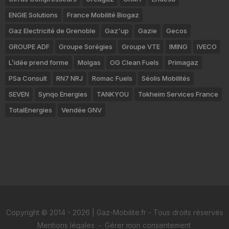
ENGIE Solutions
France Mobilité Biogaz
Gaz Electricité de Grenoble
Gaz'up
Gazie
Gecos
GROUPE ADF
Groupe Sorégies
Groupe VTE
IMING
IVECO
L’idée prend forme
Molgas
OG Clean Fuels
Primagaz
PSa Consult
RN7 NRJ
Romac Fuels
Séolis Mobilités
SEVEN
Synqo Energies
TANKYOU
Tokheim Services France
TotalEnergies
Vendée GNV
Copyright © 2014 - 2026 | Gaz-Mobilite.fr - Tous droits réservés
Mentions légales
-
Gérer mon consentement