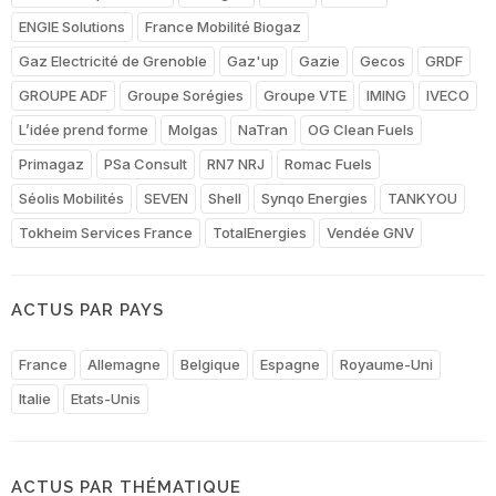
ENGIE Solutions
France Mobilité Biogaz
Gaz Electricité de Grenoble
Gaz'up
Gazie
Gecos
GRDF
GROUPE ADF
Groupe Sorégies
Groupe VTE
IMING
IVECO
L’idée prend forme
Molgas
NaTran
OG Clean Fuels
Primagaz
PSa Consult
RN7 NRJ
Romac Fuels
Séolis Mobilités
SEVEN
Shell
Synqo Energies
TANKYOU
Tokheim Services France
TotalEnergies
Vendée GNV
ACTUS PAR PAYS
France
Allemagne
Belgique
Espagne
Royaume-Uni
Italie
Etats-Unis
ACTUS PAR THÉMATIQUE