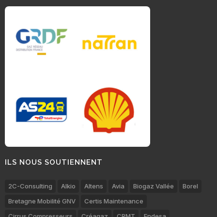
ILS NOUS SOUTIENNENT
2C-Consulting
Alkio
Altens
Avia
Biogaz Vallée
Borel
Bretagne Mobilité GNV
Certis Maintenance
Cirrus Compresseurs
Créagaz
CRMT
Endesa