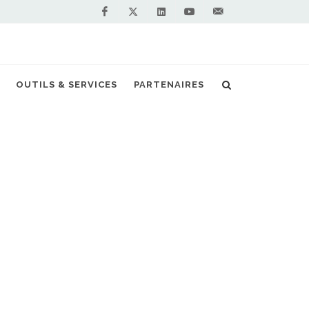
Facebook
Linkedin
Youtube
Contactez-
Twitter
nous !
OUTILS & SERVICES
PARTENAIRES
Accueil
Actualités
LISBP
NOS PARTENAIRES
PREMIUM