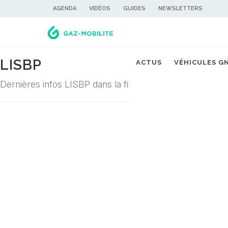
AGENDA
VIDÉOS
GUIDES
NEWSLETTERS
LISBP
ACTUS
VÉHICULES G
Dernières infos LISBP dans la filière du gaz carburant
Désolé ! Aucune actualité ne correspond à cette demande...