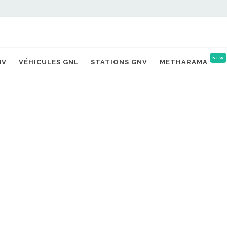
NEW
NV
VÉHICULES GNL
STATIONS GNV
METHARAMA