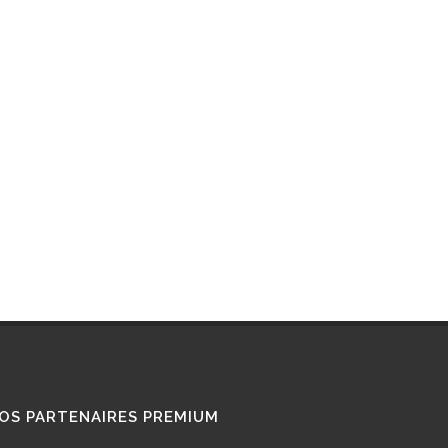
RETROFIT
STATIONS GNL
STATIONS GNV
TÉMOIGNAGES
UTILISATEURS
TRAIN GNV
TRANSPORT MARITIME
VOITURE GNV
VOITURE GPL
OS PARTENAIRES PREMIUM