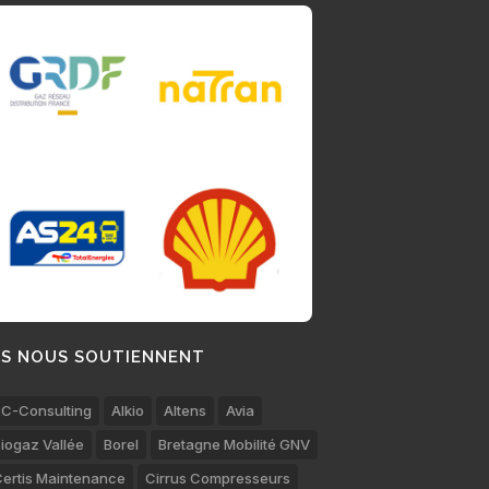
LS NOUS SOUTIENNENT
C-Consulting
Alkio
Altens
Avia
iogaz Vallée
Borel
Bretagne Mobilité GNV
ertis Maintenance
Cirrus Compresseurs