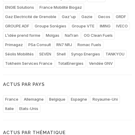
ENGIE Solutions
France Mobilité Biogaz
Gaz Electricité de Grenoble
Gaz'up
Gazie
Gecos
GRDF
GROUPE ADF
Groupe Sorégies
Groupe VTE
IMING
IVECO
L’idée prend forme
Molgas
NaTran
OG Clean Fuels
Primagaz
PSa Consult
RN7 NRJ
Romac Fuels
Séolis Mobilités
SEVEN
Shell
Synqo Energies
TANKYOU
Tokheim Services France
TotalEnergies
Vendée GNV
ACTUS PAR PAYS
France
Allemagne
Belgique
Espagne
Royaume-Uni
Italie
Etats-Unis
ACTUS PAR THÉMATIQUE