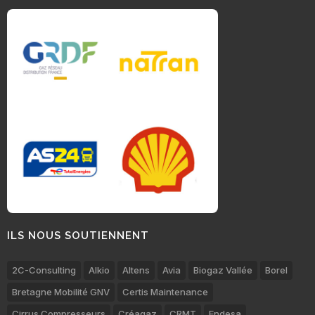
ILS NOUS SOUTIENNENT
2C-Consulting
Alkio
Altens
Avia
Biogaz Vallée
Borel
Bretagne Mobilité GNV
Certis Maintenance
Cirrus Compresseurs
Créagaz
CRMT
Endesa