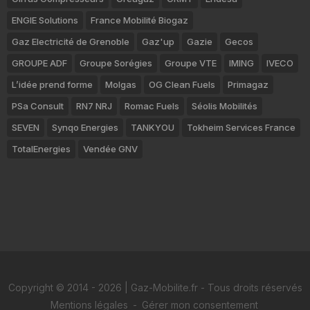
ENGIE Solutions
France Mobilité Biogaz
Gaz Electricité de Grenoble
Gaz'up
Gazie
Gecos
GROUPE ADF
Groupe Sorégies
Groupe VTE
IMING
IVECO
L’idée prend forme
Molgas
OG Clean Fuels
Primagaz
PSa Consult
RN7 NRJ
Romac Fuels
Séolis Mobilités
SEVEN
Synqo Energies
TANKYOU
Tokheim Services France
TotalEnergies
Vendée GNV
Copyright © 2014 - 2026 | Gaz-Mobilite.fr - Tous droits réservés
Mentions légales
-
Gérer mon consentement