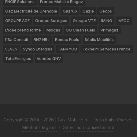
ENGIE Solutions
France Mobilité Biogaz
Gaz Electricité de Grenoble
Gaz'up
Gazie
Gecos
GROUPE ADF
Groupe Sorégies
Groupe VTE
IMING
IVECO
L’idée prend forme
Molgas
OG Clean Fuels
Primagaz
PSa Consult
RN7 NRJ
Romac Fuels
Séolis Mobilités
SEVEN
Synqo Energies
TANKYOU
Tokheim Services France
TotalEnergies
Vendée GNV
Copyright © 2014 - 2026 | Gaz-Mobilite.fr - Tous droits réservés
Mentions légales
-
Gérer mon consentement