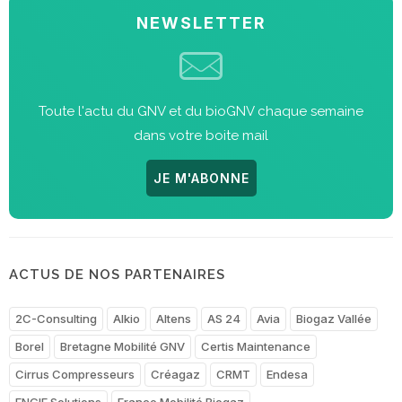
NEWSLETTER
Toute l'actu du GNV et du bioGNV chaque semaine
dans votre boite mail
JE M'ABONNE
ACTUS DE NOS PARTENAIRES
2C-Consulting
Alkio
Altens
AS 24
Avia
Biogaz Vallée
Borel
Bretagne Mobilité GNV
Certis Maintenance
Cirrus Compresseurs
Créagaz
CRMT
Endesa
ENGIE Solutions
France Mobilité Biogaz