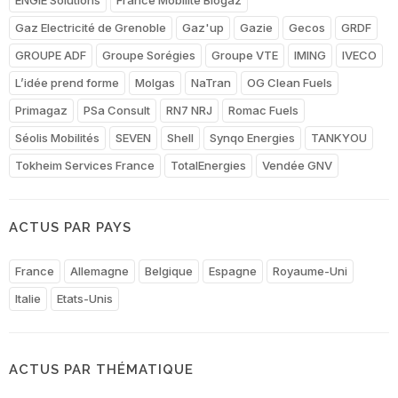
Gaz Electricité de Grenoble
Gaz'up
Gazie
Gecos
GRDF
GROUPE ADF
Groupe Sorégies
Groupe VTE
IMING
IVECO
L’idée prend forme
Molgas
NaTran
OG Clean Fuels
Primagaz
PSa Consult
RN7 NRJ
Romac Fuels
Séolis Mobilités
SEVEN
Shell
Synqo Energies
TANKYOU
Tokheim Services France
TotalEnergies
Vendée GNV
ACTUS PAR PAYS
France
Allemagne
Belgique
Espagne
Royaume-Uni
Italie
Etats-Unis
ACTUS PAR THÉMATIQUE