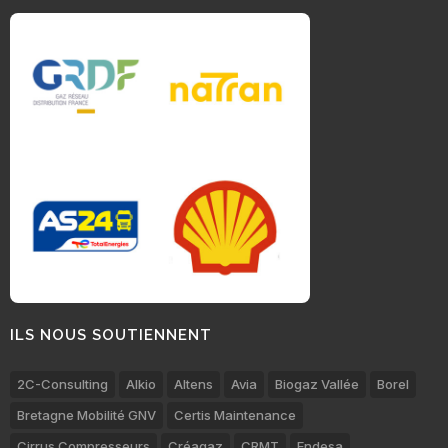
ILS NOUS SOUTIENNENT
2C-Consulting
Alkio
Altens
Avia
Biogaz Vallée
Borel
Bretagne Mobilité GNV
Certis Maintenance
Cirrus Compresseurs
Créagaz
CRMT
Endesa