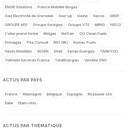
ENGIE Solutions
France Mobilité Biogaz
Gaz Electricité de Grenoble
Gaz'up
Gazie
Gecos
GRDF
GROUPE ADF
Groupe Sorégies
Groupe VTE
IMING
IVECO
L’idée prend forme
Molgas
NaTran
OG Clean Fuels
Primagaz
PSa Consult
RN7 NRJ
Romac Fuels
Séolis Mobilités
SEVEN
Shell
Synqo Energies
TANKYOU
Tokheim Services France
TotalEnergies
Vendée GNV
ACTUS PAR PAYS
France
Allemagne
Belgique
Espagne
Royaume-Uni
Italie
Etats-Unis
ACTUS PAR THÉMATIQUE