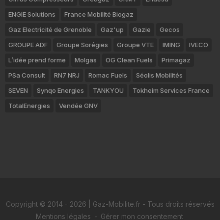
ENGIE Solutions
France Mobilité Biogaz
Gaz Electricité de Grenoble
Gaz'up
Gazie
Gecos
GROUPE ADF
Groupe Sorégies
Groupe VTE
IMING
IVECO
L’idée prend forme
Molgas
OG Clean Fuels
Primagaz
PSa Consult
RN7 NRJ
Romac Fuels
Séolis Mobilités
SEVEN
Synqo Energies
TANKYOU
Tokheim Services France
TotalEnergies
Vendée GNV
Copyright © 2014 - 2026 | Gaz-Mobilite.fr - Tous droits réservés
Mentions légales
-
Gérer mon consentement