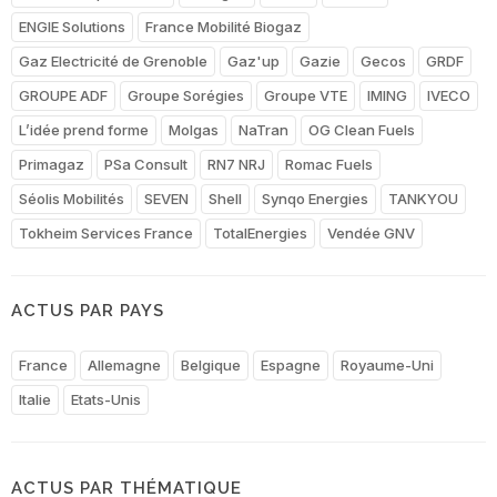
ENGIE Solutions
France Mobilité Biogaz
Gaz Electricité de Grenoble
Gaz'up
Gazie
Gecos
GRDF
GROUPE ADF
Groupe Sorégies
Groupe VTE
IMING
IVECO
L’idée prend forme
Molgas
NaTran
OG Clean Fuels
Primagaz
PSa Consult
RN7 NRJ
Romac Fuels
Séolis Mobilités
SEVEN
Shell
Synqo Energies
TANKYOU
Tokheim Services France
TotalEnergies
Vendée GNV
ACTUS PAR PAYS
France
Allemagne
Belgique
Espagne
Royaume-Uni
Italie
Etats-Unis
ACTUS PAR THÉMATIQUE