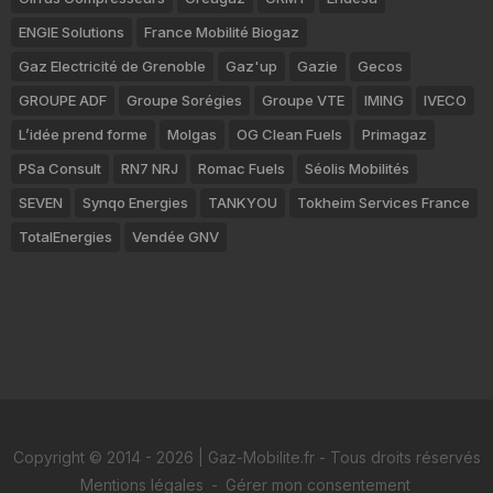
ENGIE Solutions
France Mobilité Biogaz
Gaz Electricité de Grenoble
Gaz'up
Gazie
Gecos
GROUPE ADF
Groupe Sorégies
Groupe VTE
IMING
IVECO
L’idée prend forme
Molgas
OG Clean Fuels
Primagaz
PSa Consult
RN7 NRJ
Romac Fuels
Séolis Mobilités
SEVEN
Synqo Energies
TANKYOU
Tokheim Services France
TotalEnergies
Vendée GNV
Copyright © 2014 - 2026 | Gaz-Mobilite.fr - Tous droits réservés
Mentions légales
-
Gérer mon consentement