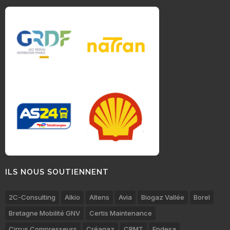
ILS NOUS SOUTIENNENT
2C-Consulting
Alkio
Altens
Avia
Biogaz Vallée
Borel
Bretagne Mobilité GNV
Certis Maintenance
Cirrus Compresseurs
Créagaz
CRMT
Endesa