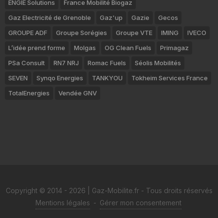
ENGIE Solutions
France Mobilité Biogaz
Gaz Electricité de Grenoble
Gaz'up
Gazie
Gecos
GROUPE ADF
Groupe Sorégies
Groupe VTE
IMING
IVECO
L’idée prend forme
Molgas
OG Clean Fuels
Primagaz
PSa Consult
RN7 NRJ
Romac Fuels
Séolis Mobilités
SEVEN
Synqo Energies
TANKYOU
Tokheim Services France
TotalEnergies
Vendée GNV
Copyright © 2014 - 2026 | Gaz-Mobilite.fr - Tous droits réservés
Mentions légales
-
Gérer mon consentement