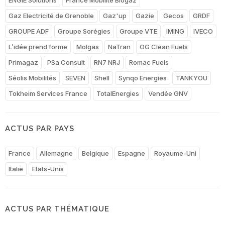
Gaz Electricité de Grenoble
Gaz'up
Gazie
Gecos
GRDF
GROUPE ADF
Groupe Sorégies
Groupe VTE
IMING
IVECO
L’idée prend forme
Molgas
NaTran
OG Clean Fuels
Primagaz
PSa Consult
RN7 NRJ
Romac Fuels
Séolis Mobilités
SEVEN
Shell
Synqo Energies
TANKYOU
Tokheim Services France
TotalEnergies
Vendée GNV
ACTUS PAR PAYS
France
Allemagne
Belgique
Espagne
Royaume-Uni
Italie
Etats-Unis
ACTUS PAR THÉMATIQUE