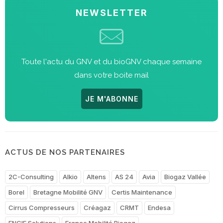
NEWSLETTER
Toute l'actu du GNV et du bioGNV chaque semaine
dans votre boite mail
JE M'ABONNE
ACTUS DE NOS PARTENAIRES
2C-Consulting
Alkio
Altens
AS 24
Avia
Biogaz Vallée
Borel
Bretagne Mobilité GNV
Certis Maintenance
Cirrus Compresseurs
Créagaz
CRMT
Endesa
ENGIE Solutions
France Mobilité Biogaz