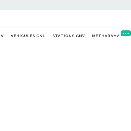
NEW
NV
VÉHICULES GNL
STATIONS GNV
METHARAMA
burant