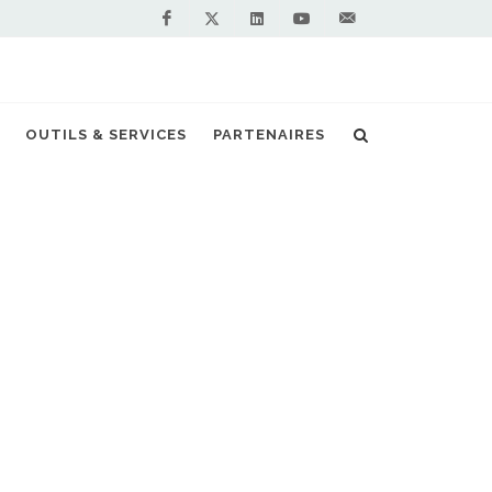
Facebook
Linkedin
Youtube
Contactez-
Twitter
nous !
OUTILS & SERVICES
PARTENAIRES
Accueil
Actualités
Prins Autogas
NOS PARTENAIRES
PREMIUM