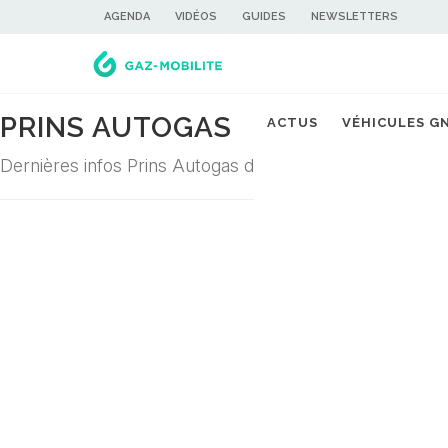
AGENDA
VIDÉOS
GUIDES
NEWSLETTERS
PRINS AUTOGAS
ACTUS
VÉHICULES G
Dernières infos Prins Autogas dans la filière du gaz car
Désolé ! Aucune actualité ne correspond à cette demande...