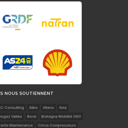
LS NOUS SOUTIENNENT
C-Consulting
Alkio
Altens
Avia
iogaz Vallée
Borel
Bretagne Mobilité GNV
ertis Maintenance
Cirrus Compresseurs