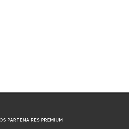
RETROFIT
STATIONS GNL
STATIONS GNV
TÉMOIGNAGES
UTILISATEURS
TRAIN GNV
TRANSPORT MARITIME
VOITURE GNV
VOITURE GPL
OS PARTENAIRES PREMIUM