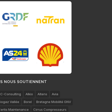
LS NOUS SOUTIENNENT
C-Consulting
Alkio
Altens
Avia
iogaz Vallée
Borel
Bretagne Mobilité GNV
ertis Maintenance
Cirrus Compresseurs