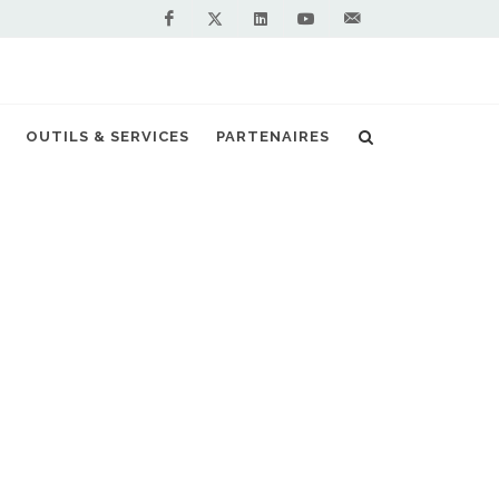
Facebook
Linkedin
Youtube
Contactez-
Twitter
nous !
OUTILS & SERVICES
PARTENAIRES
Accueil
Actualités
Reading Bus
NOS PARTENAIRES
PREMIUM