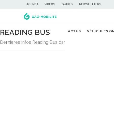
AGENDA
VIDÉOS
GUIDES
NEWSLETTERS
READING BUS
ACTUS
VÉHICULES G
Dernières infos Reading Bus dans la filière du gaz carbu
Désolé ! Aucune actualité ne correspond à cette demande...