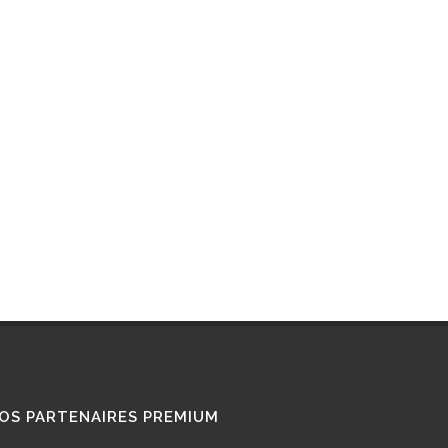
RETROFIT
STATIONS GNL
STATIONS GNV
TÉMOIGNAGES
UTILISATEURS
TRAIN GNV
TRANSPORT MARITIME
VOITURE GNV
VOITURE GPL
OS PARTENAIRES PREMIUM