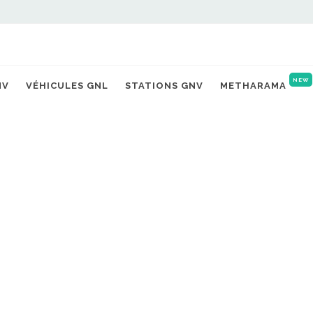
NEW
NV
VÉHICULES GNL
STATIONS GNV
METHARAMA
rant