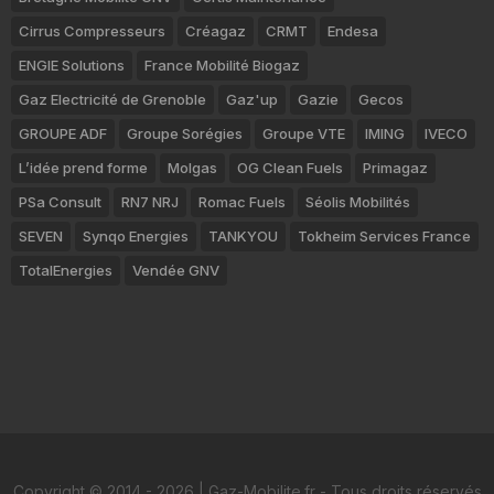
Cirrus Compresseurs
Créagaz
CRMT
Endesa
ENGIE Solutions
France Mobilité Biogaz
Gaz Electricité de Grenoble
Gaz'up
Gazie
Gecos
GROUPE ADF
Groupe Sorégies
Groupe VTE
IMING
IVECO
L’idée prend forme
Molgas
OG Clean Fuels
Primagaz
PSa Consult
RN7 NRJ
Romac Fuels
Séolis Mobilités
SEVEN
Synqo Energies
TANKYOU
Tokheim Services France
TotalEnergies
Vendée GNV
Copyright © 2014 - 2026 | Gaz-Mobilite.fr - Tous droits réservés