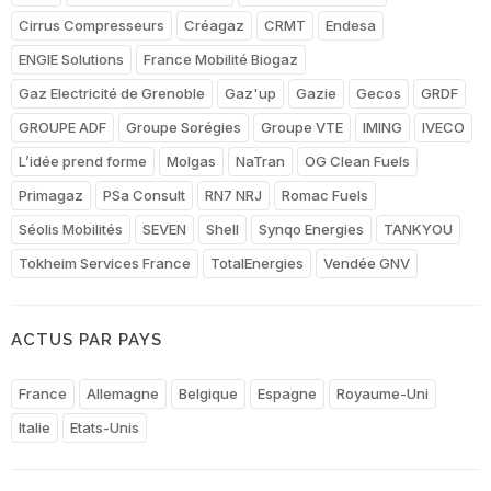
Cirrus Compresseurs
Créagaz
CRMT
Endesa
ENGIE Solutions
France Mobilité Biogaz
Gaz Electricité de Grenoble
Gaz'up
Gazie
Gecos
GRDF
GROUPE ADF
Groupe Sorégies
Groupe VTE
IMING
IVECO
L’idée prend forme
Molgas
NaTran
OG Clean Fuels
Primagaz
PSa Consult
RN7 NRJ
Romac Fuels
Séolis Mobilités
SEVEN
Shell
Synqo Energies
TANKYOU
Tokheim Services France
TotalEnergies
Vendée GNV
ACTUS PAR PAYS
France
Allemagne
Belgique
Espagne
Royaume-Uni
Italie
Etats-Unis