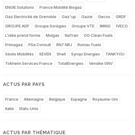
ENGIE Solutions
France Mobilité Biogaz
Gaz Electricité de Grenoble
Gaz'up
Gazie
Gecos
GRDF
GROUPE ADF
Groupe Sorégies
Groupe VTE
IMING
IVECO
L’idée prend forme
Molgas
NaTran
OG Clean Fuels
Primagaz
PSa Consult
RN7 NRJ
Romac Fuels
Séolis Mobilités
SEVEN
Shell
Synqo Energies
TANKYOU
Tokheim Services France
TotalEnergies
Vendée GNV
ACTUS PAR PAYS
France
Allemagne
Belgique
Espagne
Royaume-Uni
Italie
Etats-Unis
ACTUS PAR THÉMATIQUE