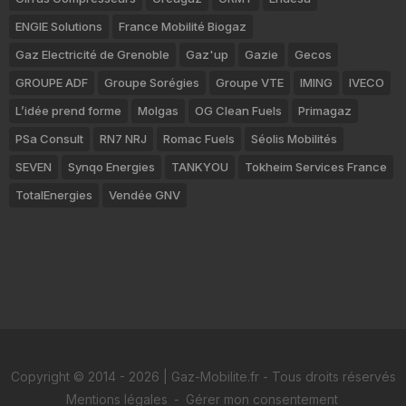
ENGIE Solutions
France Mobilité Biogaz
Gaz Electricité de Grenoble
Gaz'up
Gazie
Gecos
GROUPE ADF
Groupe Sorégies
Groupe VTE
IMING
IVECO
L’idée prend forme
Molgas
OG Clean Fuels
Primagaz
PSa Consult
RN7 NRJ
Romac Fuels
Séolis Mobilités
SEVEN
Synqo Energies
TANKYOU
Tokheim Services France
TotalEnergies
Vendée GNV
Copyright © 2014 - 2026 | Gaz-Mobilite.fr - Tous droits réservés
Mentions légales
-
Gérer mon consentement