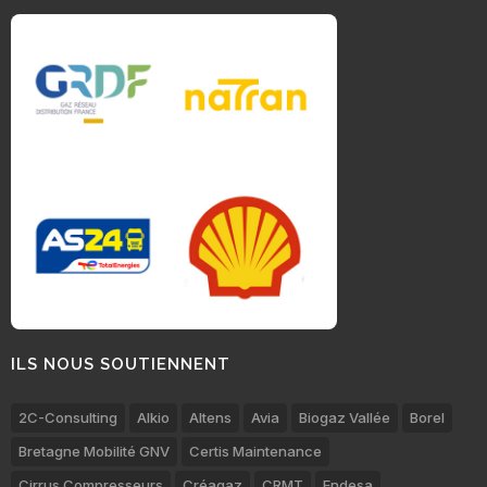
ILS NOUS SOUTIENNENT
2C-Consulting
Alkio
Altens
Avia
Biogaz Vallée
Borel
Bretagne Mobilité GNV
Certis Maintenance
Cirrus Compresseurs
Créagaz
CRMT
Endesa