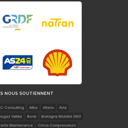
LS NOUS SOUTIENNENT
C-Consulting
Alkio
Altens
Avia
iogaz Vallée
Borel
Bretagne Mobilité GNV
ertis Maintenance
Cirrus Compresseurs