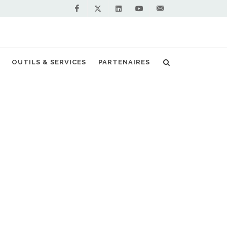
Facebook
Linkedin
Youtube
Contactez-
Twitter
nous !
OUTILS & SERVICES
PARTENAIRES
Accueil
Actualités
SIETREM
NOS PARTENAIRES
PREMIUM