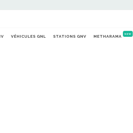
NEW
NV
VÉHICULES GNL
STATIONS GNV
METHARAMA
nt