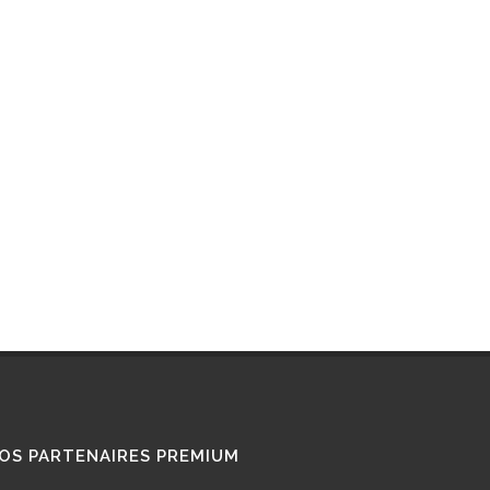
RETROFIT
STATIONS GNL
STATIONS GNV
TÉMOIGNAGES
UTILISATEURS
TRAIN GNV
TRANSPORT MARITIME
VOITURE GNV
VOITURE GPL
OS PARTENAIRES PREMIUM