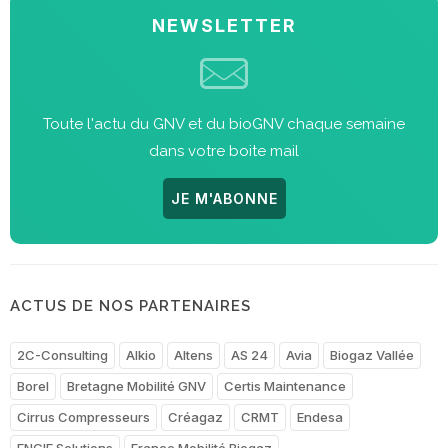
NEWSLETTER
Toute l'actu du GNV et du bioGNV chaque semaine
dans votre boite mail
JE M'ABONNE
ACTUS DE NOS PARTENAIRES
2C-Consulting
Alkio
Altens
AS 24
Avia
Biogaz Vallée
Borel
Bretagne Mobilité GNV
Certis Maintenance
Cirrus Compresseurs
Créagaz
CRMT
Endesa
ENGIE Solutions
France Mobilité Biogaz