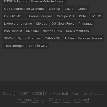
ENGIE Solutions
France Mobilité Biogaz
Gaz Electricité de Grenoble
Gaz'up
Gazie
Gecos
GROUPE ADF
Groupe Sorégies
Groupe VTE
IMING
IVECO
L’idée prend forme
Molgas
OG Clean Fuels
Primagaz
PSa Consult
RN7 NRJ
Romac Fuels
Séolis Mobilités
SEVEN
Synqo Energies
TANKYOU
Tokheim Services France
TotalEnergies
Vendée GNV
Copyright © 2014 - 2026 | Gaz-Mobilite.fr - Tous droits réservés
Mentions légales
-
Gérer mon consentement