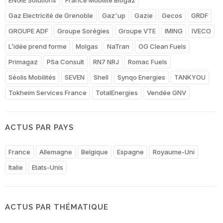
Gaz Electricité de Grenoble
Gaz'up
Gazie
Gecos
GRDF
GROUPE ADF
Groupe Sorégies
Groupe VTE
IMING
IVECO
L’idée prend forme
Molgas
NaTran
OG Clean Fuels
Primagaz
PSa Consult
RN7 NRJ
Romac Fuels
Séolis Mobilités
SEVEN
Shell
Synqo Energies
TANKYOU
Tokheim Services France
TotalEnergies
Vendée GNV
ACTUS PAR PAYS
France
Allemagne
Belgique
Espagne
Royaume-Uni
Italie
Etats-Unis
ACTUS PAR THÉMATIQUE